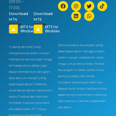
(09.00 –
17.00)
Download
Download
MT4
MT5
MT4 for
MT5 for
Windows
Windows
Semua produk keuangan yang
Trading derivatif yang
diperdagangkan menggunakan
mengandung sistem margin
sistem margin melibatkan risiko
membawa keuntungan tinggi
tinggi untuk dana Anda. Produk
terhadap dana, tetapi juga
keuangan ini tidak cocok untuk
dapat memberikan kerugian
semua investor dan Anda
atas seluruh margin yang
mungkin kehilangan lebih dari
diperdagangkan. Pastikan
deposit awal Anda. Pastikan Anda
anda benar-benar memahami
sepenuhnya memahami risikonya
resiko Trading derivatif dan
dan mencari nasihat independen
mintalah nasihat consultant
jika perlu.
jika diperlukan. PT Trijaya
Pratama Futures tidak