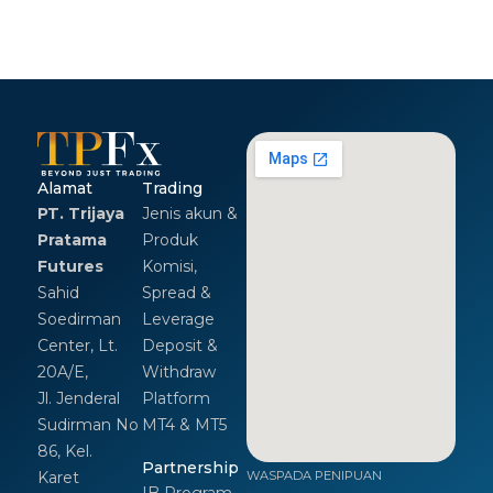
Alamat
Trading
PT. Trijaya
Jenis akun &
Pratama
Produk
Futures
Komisi,
Sahid
Spread &
Soedirman
Leverage
Center, Lt.
Deposit &
20A/E,
Withdraw
Jl. Jenderal
Platform
Sudirman No
MT4 & MT5
86, Kel.
Partnership
Karet
WASPADA PENIPUAN