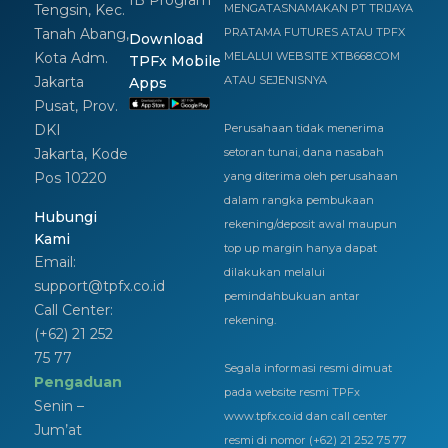
IB Program
Tengsin, Kec.
MENGATASNAMAKAN PT TRIJAYA
Tanah Abang,
PRATAMA FUTURES ATAU TPFX
Download
Kota Adm.
MELALUI WEBSITE XTB668.COM
TPFx Mobile
Jakarta
ATAU SEJENISNYA
Apps
Pusat, Prov.
DKI
Perusahaan tidak menerima
Jakarta, Kode
setoran tunai, dana nasabah
Pos 10220
yang diterima oleh perusahaan
dalam rangka pembukaan
Hubungi
rekening/deposit awal maupun
Kami
top up margin hanya dapat
Email:
dilakukan melalui
support@tpfx.co.id
pemindahbukuan antar
Call Center:
rekening.
(+62) 21 252
75 77
Segala informasi resmi dimuat
Pengaduan
pada website resmi TPFx
Senin –
www.tpfx.co.id dan call center
Jum’at
resmi di nomor (+62) 21 252 75 77