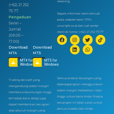
rekening.
(+62) 21 252
75 77
Segala informasi resmi dimuat
Pengaduan
pada website resmi TPFx
Senin –
www.tpfx.co.id dan call center
Jum’at
resmi di nomor (+62) 21 252 75 77
(09.00 –
17.00)
Download
Download
MT4
MT5
MT4 for
MT5 for
Windows
Windows
Semua produk keuangan yang
Trading derivatif yang
diperdagangkan menggunakan
mengandung sistem margin
sistem margin melibatkan risiko
membawa keuntungan tinggi
tinggi untuk dana Anda. Produk
terhadap dana, tetapi juga
keuangan ini tidak cocok untuk
dapat memberikan kerugian
semua investor dan Anda
atas seluruh margin yang