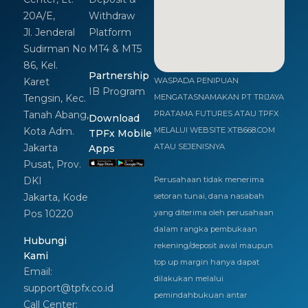
20A/E,
Withdraw
Jl. Jenderal
Platform
Sudirman No
MT4 & MT5
86, Kel.
Partnership
Karet
WASPADA PENIPUAN
IB Program
Tengsin, Kec.
MENGATASNAMAKAN PT TRIJAYA
Tanah Abang,
PRATAMA FUTURES ATAU TPFX
Download
Kota Adm.
MELALUI WEBSITE XTB668.COM
TPFx Mobile
Jakarta
ATAU SEJENISNYA
Apps
Pusat, Prov.
DKI
Perusahaan tidak menerima
Jakarta, Kode
setoran tunai, dana nasabah
Pos 10220
yang diterima oleh perusahaan
dalam rangka pembukaan
Hubungi
rekening/deposit awal maupun
Kami
top up margin hanya dapat
Email:
dilakukan melalui
support@tpfx.co.id
pemindahbukuan antar
Call Center: