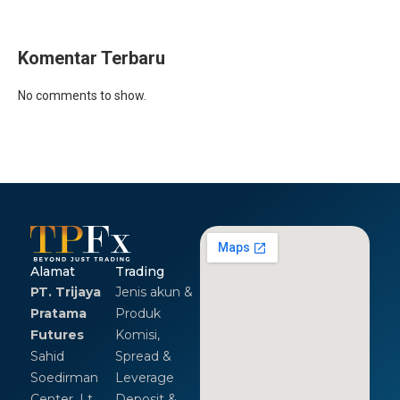
Komentar Terbaru
No comments to show.
Alamat
Trading
PT. Trijaya
Jenis akun &
Pratama
Produk
Futures
Komisi,
Sahid
Spread &
Soedirman
Leverage
Center, Lt.
Deposit &