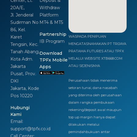
Center, Lt.
Deposit &
20A/E,
Withdraw
Jl. Jenderal
Platform
Sudirman No
MT4 & MT5
86, Kel.
Partnership
Karet
WASPADA PENIPUAN
IB Program
Tengsin, Kec.
MENGATASNAMAKAN PT TRIJAYA
Tanah Abang,
PRATAMA FUTURES ATAU TPFX
Download
Kota Adm.
MELALUI WEBSITE XTB668.COM
TPFx Mobile
Jakarta
ATAU SEJENISNYA
Apps
Pusat, Prov.
DKI
Perusahaan tidak menerima
Jakarta, Kode
setoran tunai, dana nasabah
Pos 10220
yang diterima oleh perusahaan
dalam rangka pembukaan
Hubungi
rekening/deposit awal maupun
Kami
top up margin hanya dapat
Email:
dilakukan melalui
support@tpfx.co.id
pemindahbukuan antar
Call Center: