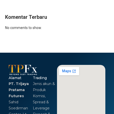
Komentar Terbaru
No comments to show.
Alamat
Trading
PT. Trijaya
Jenis akun &
Pratama
Produk
Futures
Komisi,
Sahid
Spread &
Soedirman
Leverage