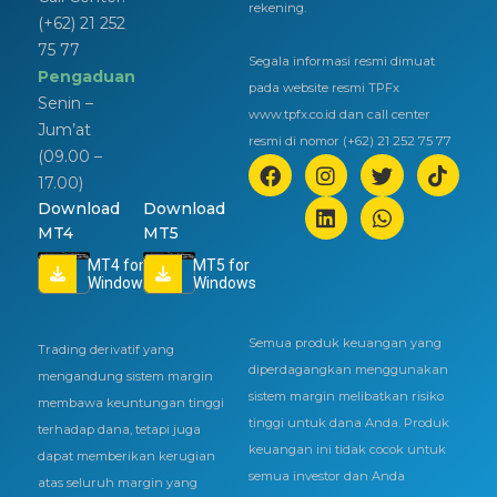
rekening.
(+62) 21 252
75 77
Segala informasi resmi dimuat
Pengaduan
pada website resmi TPFx
Senin –
www.tpfx.co.id dan call center
Jum’at
resmi di nomor (+62) 21 252 75 77
(09.00 –
17.00)
Download
Download
MT4
MT5
MT4 for
MT5 for
Windows
Windows
Semua produk keuangan yang
Trading derivatif yang
diperdagangkan menggunakan
mengandung sistem margin
sistem margin melibatkan risiko
membawa keuntungan tinggi
tinggi untuk dana Anda. Produk
terhadap dana, tetapi juga
keuangan ini tidak cocok untuk
dapat memberikan kerugian
semua investor dan Anda
atas seluruh margin yang