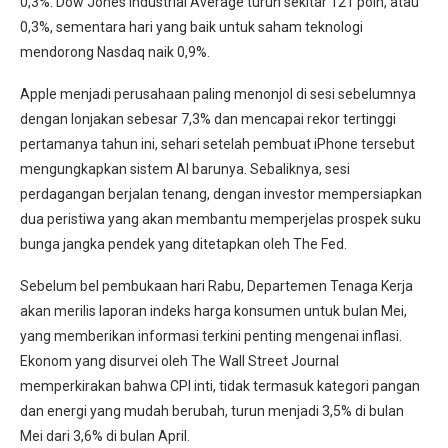
0,3%. Dow Jones Industrial Average turun sekitar 121 poin, atau
0,3%, sementara hari yang baik untuk saham teknologi
mendorong Nasdaq naik 0,9%.
Apple menjadi perusahaan paling menonjol di sesi sebelumnya
dengan lonjakan sebesar 7,3% dan mencapai rekor tertinggi
pertamanya tahun ini, sehari setelah pembuat iPhone tersebut
mengungkapkan sistem AI barunya. Sebaliknya, sesi
perdagangan berjalan tenang, dengan investor mempersiapkan
dua peristiwa yang akan membantu memperjelas prospek suku
bunga jangka pendek yang ditetapkan oleh The Fed.
Sebelum bel pembukaan hari Rabu, Departemen Tenaga Kerja
akan merilis laporan indeks harga konsumen untuk bulan Mei,
yang memberikan informasi terkini penting mengenai inflasi.
Ekonom yang disurvei oleh The Wall Street Journal
memperkirakan bahwa CPI inti, tidak termasuk kategori pangan
dan energi yang mudah berubah, turun menjadi 3,5% di bulan
Mei dari 3,6% di bulan April.