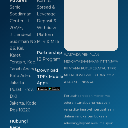
Futures
Komisi,
Sahid
Spread &
Soedirman
Leverage
Center, Lt.
Deposit &
20A/E,
Withdraw
Jl. Jenderal
Platform
Sudirman No
MT4 & MT5
86, Kel.
Partnership
Karet
WASPADA PENIPUAN
IB Program
Tengsin, Kec.
MENGATASNAMAKAN PT TRIJAYA
Tanah Abang,
PRATAMA FUTURES ATAU TPFX
Download
Kota Adm.
MELALUI WEBSITE XTB668.COM
TPFx Mobile
Jakarta
ATAU SEJENISNYA
Apps
Pusat, Prov.
DKI
Perusahaan tidak menerima
Jakarta, Kode
setoran tunai, dana nasabah
Pos 10220
yang diterima oleh perusahaan
dalam rangka pembukaan
Hubungi
rekening/deposit awal maupun
Kami