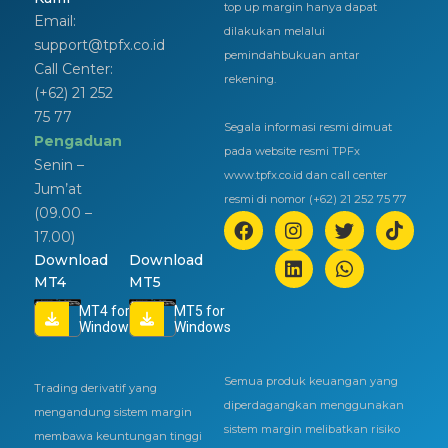
top up margin hanya dapat
Email:
dilakukan melalui
support@tpfx.co.id
pemindahbukuan antar
Call Center:
rekening.
(+62) 21 252
75 77
Segala informasi resmi dimuat
Pengaduan
pada website resmi TPFx
Senin –
www.tpfx.co.id dan call center
Jum’at
resmi di nomor (+62) 21 252 75 77
(09.00 –
17.00)
Download
Download
MT4
MT5
MT4 for
MT5 for
Windows
Windows
Semua produk keuangan yang
Trading derivatif yang
diperdagangkan menggunakan
mengandung sistem margin
sistem margin melibatkan risiko
membawa keuntungan tinggi