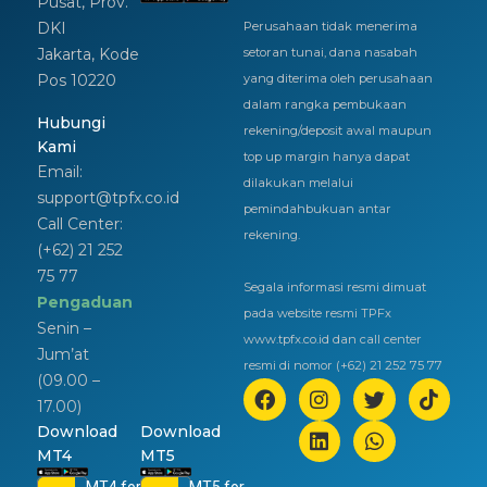
Pusat, Prov.
DKI
Perusahaan tidak menerima
Jakarta, Kode
setoran tunai, dana nasabah
Pos 10220
yang diterima oleh perusahaan
dalam rangka pembukaan
Hubungi
rekening/deposit awal maupun
Kami
top up margin hanya dapat
Email:
dilakukan melalui
support@tpfx.co.id
pemindahbukuan antar
Call Center:
rekening.
(+62) 21 252
75 77
Segala informasi resmi dimuat
Pengaduan
pada website resmi TPFx
Senin –
www.tpfx.co.id dan call center
Jum’at
resmi di nomor (+62) 21 252 75 77
(09.00 –
17.00)
Download
Download
MT4
MT5