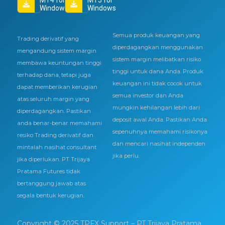
MT4 for
MT5 for
Windows
Windows
Semua produk keuangan yang
Trading derivatif yang
diperdagangkan menggunakan
mengandung sistem margin
sistem margin melibatkan risiko
membawa keuntungan tinggi
tinggi untuk dana Anda. Produk
terhadap dana, tetapi juga
keuangan ini tidak cocok untuk
dapat memberikan kerugian
semua investor dan Anda
atas seluruh margin yang
mungkin kehilangan lebih dari
diperdagangkan. Pastikan
deposit awal Anda. Pastikan Anda
anda benar-benar memahami
sepenuhnya memahami risikonya
resiko Trading derivatif dan
dan mencari nasihat independen
mintalah nasihat consultant
jika perlu.
jika diperlukan. PT Trijaya
Pratama Futures tidak
bertanggung jawab atas
segala bentuk kerugian.
Copyright © 2025 TPFX Support – PT Trijaya Pratama