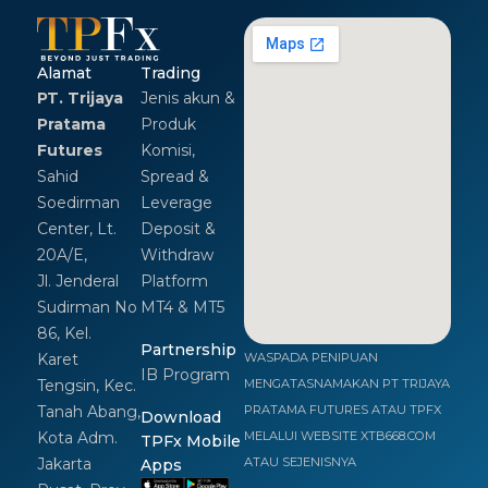
Alamat
Trading
PT. Trijaya
Jenis akun &
Pratama
Produk
Futures
Komisi,
Sahid
Spread &
Soedirman
Leverage
Center, Lt.
Deposit &
20A/E,
Withdraw
Jl. Jenderal
Platform
Sudirman No
MT4 & MT5
86, Kel.
Partnership
Karet
WASPADA PENIPUAN
IB Program
Tengsin, Kec.
MENGATASNAMAKAN PT TRIJAYA
Tanah Abang,
PRATAMA FUTURES ATAU TPFX
Download
Kota Adm.
MELALUI WEBSITE XTB668.COM
TPFx Mobile
Jakarta
ATAU SEJENISNYA
Apps