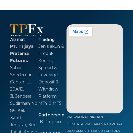
Alamat
Trading
PT. Trijaya
Jenis akun &
Pratama
Produk
Futures
Komisi,
Sahid
Spread &
Soedirman
Leverage
Center, Lt.
Deposit &
20A/E,
Withdraw
Jl. Jenderal
Platform
Sudirman No
MT4 & MT5
86, Kel.
Partnership
Karet
WASPADA PENIPUAN
IB Program
Tengsin, Kec.
MENGATASNAMAKAN PT TRIJAYA
Tanah Abang,
PRATAMA FUTURES ATAU TPFX