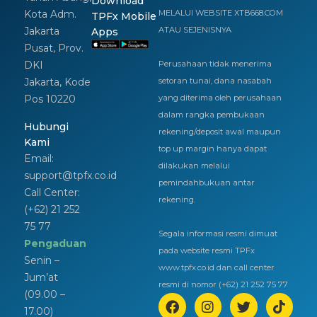
Download
Kota Adm.
MELALUI WEBSITE XTB668.COM
TPFx Mobile
Jakarta
ATAU SEJENISNYA
Apps
Pusat, Prov.
DKI
Perusahaan tidak menerima
Jakarta, Kode
setoran tunai, dana nasabah
Pos 10220
yang diterima oleh perusahaan
dalam rangka pembukaan
Hubungi
rekening/deposit awal maupun
Kami
top up margin hanya dapat
Email:
dilakukan melalui
support@tpfx.co.id
pemindahbukuan antar
Call Center:
rekening.
(+62) 21 252
75 77
Segala informasi resmi dimuat
Pengaduan
pada website resmi TPFx
Senin –
www.tpfx.co.id dan call center
Jum’at
resmi di nomor (+62) 21 252 75 77
(09.00 –
17.00)