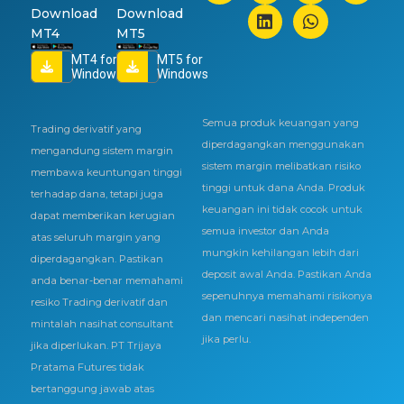
Download
Download
MT4
MT5
MT4 for
MT5 for
Windows
Windows
Semua produk keuangan yang
Trading derivatif yang
diperdagangkan menggunakan
mengandung sistem margin
sistem margin melibatkan risiko
membawa keuntungan tinggi
tinggi untuk dana Anda. Produk
terhadap dana, tetapi juga
keuangan ini tidak cocok untuk
dapat memberikan kerugian
semua investor dan Anda
atas seluruh margin yang
mungkin kehilangan lebih dari
diperdagangkan. Pastikan
deposit awal Anda. Pastikan Anda
anda benar-benar memahami
sepenuhnya memahami risikonya
resiko Trading derivatif dan
dan mencari nasihat independen
mintalah nasihat consultant
jika perlu.
jika diperlukan. PT Trijaya
Pratama Futures tidak
bertanggung jawab atas