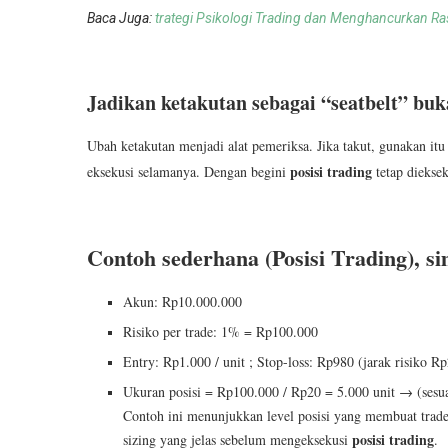
Baca Juga:
trategi Psikologi Trading dan Menghancurkan R
Jadikan ketakutan sebagai “seatbelt” bu
Ubah ketakutan menjadi alat pemeriksa. Jika takut, gunakan it
posisi trading
eksekusi selamanya. Dengan begini
tetap diekse
Contoh sederhana (Posisi Trading), si
Akun: Rp10.000.000
Risiko per trade: 1% = Rp100.000
Entry: Rp1.000 / unit ; Stop-loss: Rp980 (jarak risiko R
Ukuran posisi = Rp100.000 / Rp20 = 5.000 unit → (sesuai
Contoh ini menunjukkan level posisi yang membuat trader
posisi trading
sizing yang jelas sebelum mengeksekusi
.