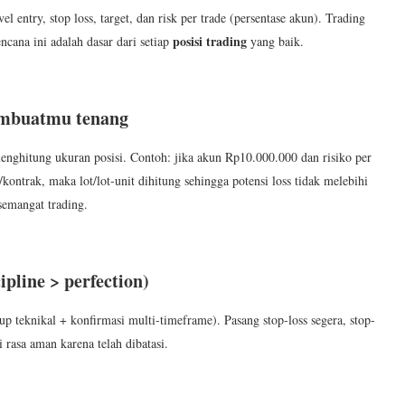
l entry, stop loss, target, dan risk per trade (persentase akun). Trading
posisi trading
cana ini adalah dasar dari setiap
yang baik.
membuatmu tenang
enghitung ukuran posisi. Contoh: jika akun Rp10.000.000 dan risiko per
kontrak, maka lot/lot-unit dihitung sehingga potensi loss tidak melebihi
semangat trading.
ipline > perfection)
tup teknikal + konfirmasi multi-timeframe). Pasang stop-loss segera, stop-
 rasa aman karena telah dibatasi.