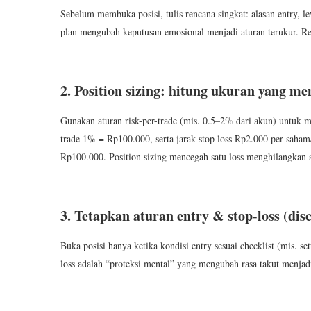
Sebelum membuka posisi, tulis rencana singkat: alasan entry, leve
plan mengubah keputusan emosional menjadi aturan terukur. Ren
2. Position sizing: hitung ukuran yang 
Gunakan aturan risk-per-trade (mis. 0.5–2% dari akun) untuk m
trade 1% = Rp100.000, serta jarak stop loss Rp2.000 per saham/
Rp100.000. Position sizing mencegah satu loss menghilangkan 
3. Tetapkan aturan entry & stop-loss (disc
Buka posisi hanya ketika kondisi entry sesuai checklist (mis. se
loss adalah “proteksi mental” yang mengubah rasa takut menjadi