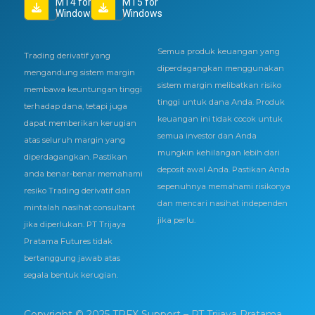
MT4 for
MT5 for
Windows
Windows
Semua produk keuangan yang
Trading derivatif yang
diperdagangkan menggunakan
mengandung sistem margin
sistem margin melibatkan risiko
membawa keuntungan tinggi
tinggi untuk dana Anda. Produk
terhadap dana, tetapi juga
keuangan ini tidak cocok untuk
dapat memberikan kerugian
semua investor dan Anda
atas seluruh margin yang
mungkin kehilangan lebih dari
diperdagangkan. Pastikan
deposit awal Anda. Pastikan Anda
anda benar-benar memahami
sepenuhnya memahami risikonya
resiko Trading derivatif dan
dan mencari nasihat independen
mintalah nasihat consultant
jika perlu.
jika diperlukan. PT Trijaya
Pratama Futures tidak
bertanggung jawab atas
segala bentuk kerugian.
Copyright © 2025 TPFX Support – PT Trijaya Pratama