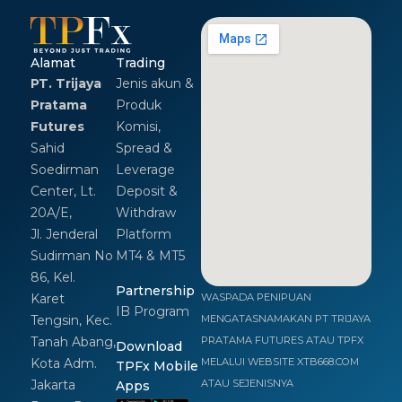
Alamat
Trading
PT. Trijaya
Jenis akun &
Pratama
Produk
Futures
Komisi,
Sahid
Spread &
Soedirman
Leverage
Center, Lt.
Deposit &
20A/E,
Withdraw
Jl. Jenderal
Platform
Sudirman No
MT4 & MT5
86, Kel.
Partnership
Karet
WASPADA PENIPUAN
IB Program
Tengsin, Kec.
MENGATASNAMAKAN PT TRIJAYA
Tanah Abang,
PRATAMA FUTURES ATAU TPFX
Download
Kota Adm.
MELALUI WEBSITE XTB668.COM
TPFx Mobile
Jakarta
ATAU SEJENISNYA
Apps