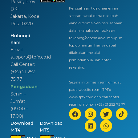
Pusat, Prov.
DKI
Perusahaan tidak menerima
Jakarta, Kode
setoran tunai, dana nasabah
Pos 10220
yang diterima oleh perusahaan
dalam rangka pembukaan
Hubungi
rekening/deposit awal maupun
Kami
top up margin hanya dapat
Email:
dilakukan melalui
support@tpfx.co.id
pemindahbukuan antar
Call Center:
rekening.
(+62) 21 252
75 77
Segala informasi resmi dimuat
Pengaduan
pada website resmi TPFx
Senin –
www.tpfx.co.id dan call center
Jum’at
resmi di nomor (+62) 21 252 75 77
(09.00 –
17.00)
Download
Download
MT4
MT5