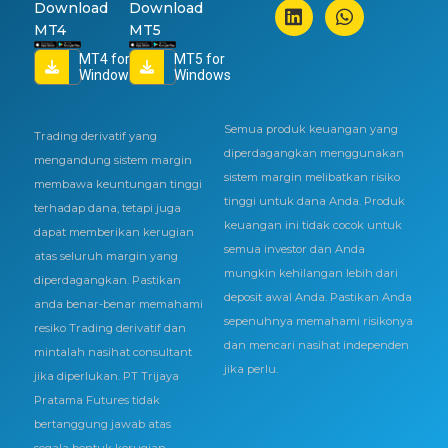
Download
Download
MT4
MT5
MT4 for
MT5 for
Windows
Windows
Semua produk keuangan yang
Trading derivatif yang
diperdagangkan menggunakan
mengandung sistem margin
sistem margin melibatkan risiko
membawa keuntungan tinggi
tinggi untuk dana Anda. Produk
terhadap dana, tetapi juga
keuangan ini tidak cocok untuk
dapat memberikan kerugian
semua investor dan Anda
atas seluruh margin yang
mungkin kehilangan lebih dari
diperdagangkan. Pastikan
deposit awal Anda. Pastikan Anda
anda benar-benar memahami
sepenuhnya memahami risikonya
resiko Trading derivatif dan
dan mencari nasihat independen
mintalah nasihat consultant
jika perlu.
jika diperlukan. PT Trijaya
Pratama Futures tidak
bertanggung jawab atas
segala bentuk kerugian.