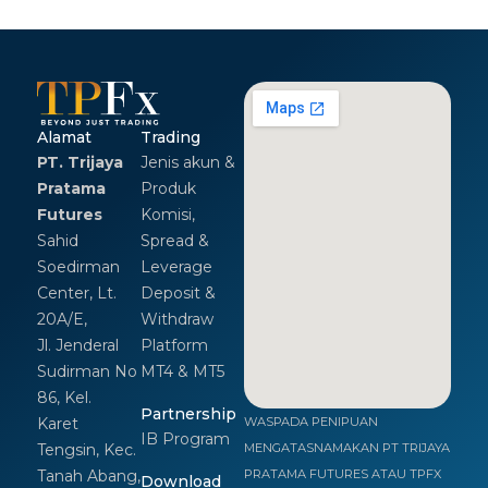
Alamat
Trading
PT. Trijaya
Jenis akun &
Pratama
Produk
Futures
Komisi,
Sahid
Spread &
Soedirman
Leverage
Center, Lt.
Deposit &
20A/E,
Withdraw
Jl. Jenderal
Platform
Sudirman No
MT4 & MT5
86, Kel.
Partnership
Karet
WASPADA PENIPUAN
IB Program
Tengsin, Kec.
MENGATASNAMAKAN PT TRIJAYA
Tanah Abang,
PRATAMA FUTURES ATAU TPFX
Download