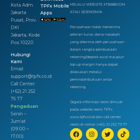
Kota Adm.
MELALUI WEBSITE XTB668.COM
TPFx Mobile
Jakarta
ATAU SEJENISNYA
Apps
Pusat, Prov.
DKI
Perusahaan tidak menerima
Jakarta, Kode
setoran tunai, dana nasabah
Pos 10220
yang diterima oleh perusahaan
dalam rangka pembukaan
Hubungi
rekening/deposit awal maupun
Kami
top up margin hanya dapat
Email:
dilakukan melalui
support@tpfx.co.id
pemindahbukuan antar
Call Center:
rekening.
(+62) 21 252
75 77
Segala informasi resmi dimuat
Pengaduan
pada website resmi TPFx
Senin –
www.tpfx.co.id dan call center
Jum’at
resmi di nomor (+62) 21 252 75 77
(09.00 –
17.00)