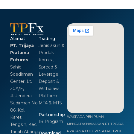
Alamat
Trading
PT. Trijaya
Jenis akun &
Pratama
Produk
Futures
Komisi,
Sahid
Spread &
Soedirman
Leverage
Center, Lt.
Deposit &
20A/E,
Withdraw
Jl. Jenderal
Platform
Sudirman No
MT4 & MT5
86, Kel.
Partnership
Karet
WASPADA PENIPUAN
IB Program
Tengsin, Kec.
MENGATASNAMAKAN PT TRIJAYA
Tanah Abang,
PRATAMA FUTURES ATAU TPFX
Download