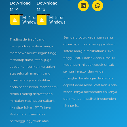
Download
Download
MT4
MT5
MT4 for
MT5 for
Windows
Windows
Semua produk keuangan yang
Trading derivatif yang
diperdagangkan menggunakan
mengandung sistem margin
sistem margin melibatkan risiko
membawa keuntungan tinggi
tinggi untuk dana Anda. Produk
terhadap dana, tetapi juga
keuangan ini tidak cocok untuk
dapat memberikan kerugian
semua investor dan Anda
atas seluruh margin yang
mungkin kehilangan lebih dari
diperdagangkan. Pastikan
deposit awal Anda. Pastikan Anda
anda benar-benar memahami
sepenuhnya memahami risikonya
resiko Trading derivatif dan
dan mencari nasihat independen
mintalah nasihat consultant
jika perlu.
jika diperlukan. PT Trijaya
Pratama Futures tidak
bertanggung jawab atas