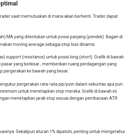
Optimal
rader saat memutuskan di mana akan berhenti. Trader dapat
ah) MA yang ditentukan untuk posisi panjang (pendek). Bagan di
akan moving average sebagai stop loss dinamis.
as) support (resistance) untuk posisi long (short). Grafik di bawah
i pasar yang berkisar , memberikan ruang perdagangan yang
ap pergerakan ke bawah yang besar.
ngukur pergerakan rata-rata pip/poin dalam sekuritas apa pun
 minimum untuk menetapkan stop mereka. Grafik di bawah ini
engan menetapkan jarak stop sesuai dengan pembacaan ATR
kasinya. Sekalipun aturan 1% dipatuhi, penting untuk mengetahui