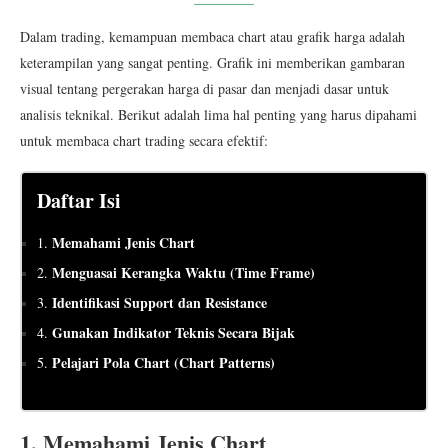
Dalam trading, kemampuan membaca chart atau grafik harga adalah
keterampilan yang sangat penting. Grafik ini memberikan gambaran
visual tentang pergerakan harga di pasar dan menjadi dasar untuk
analisis teknikal. Berikut adalah lima hal penting yang harus dipahami
untuk membaca chart trading secara efektif:
Daftar Isi
Memahami Jenis Chart
1.
Menguasai Kerangka Waktu (Time Frame)
2.
Identifikasi Support dan Resistance
3.
Gunakan Indikator Teknis Secara Bijak
4.
Pelajari Pola Chart (Chart Patterns)
5.
1. Memahami Jenis Chart