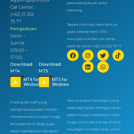
pemindahbukuan antar
Call Center:
rekening.
(+62) 21 252
75 77
Segala informasi resmi dimuat
Pengaduan
pada website resmi TPFx
Senin –
www.tpfx.co.id dan call center
Jum’at
resmi di nomor (+62) 21 252 75 77
(09.00 –
17.00)
Download
Download
MT4
MT5
MT4 for
MT5 for
Windows
Windows
Semua produk keuangan yang
Trading derivatif yang
diperdagangkan menggunakan
mengandung sistem margin
sistem margin melibatkan risiko
membawa keuntungan tinggi
tinggi untuk dana Anda. Produk
terhadap dana, tetapi juga
keuangan ini tidak cocok untuk
dapat memberikan kerugian