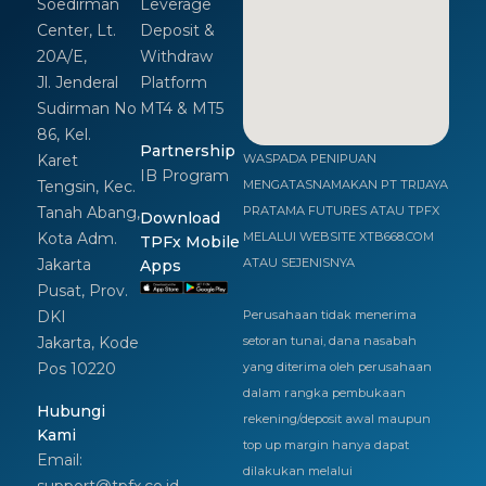
Soedirman
Leverage
Center, Lt.
Deposit &
20A/E,
Withdraw
Jl. Jenderal
Platform
Sudirman No
MT4 & MT5
86, Kel.
Partnership
Karet
WASPADA PENIPUAN
IB Program
Tengsin, Kec.
MENGATASNAMAKAN PT TRIJAYA
Tanah Abang,
PRATAMA FUTURES ATAU TPFX
Download
Kota Adm.
MELALUI WEBSITE XTB668.COM
TPFx Mobile
Jakarta
ATAU SEJENISNYA
Apps
Pusat, Prov.
DKI
Perusahaan tidak menerima
Jakarta, Kode
setoran tunai, dana nasabah
Pos 10220
yang diterima oleh perusahaan
dalam rangka pembukaan
Hubungi
rekening/deposit awal maupun
Kami
top up margin hanya dapat
Email:
dilakukan melalui
support@tpfx.co.id