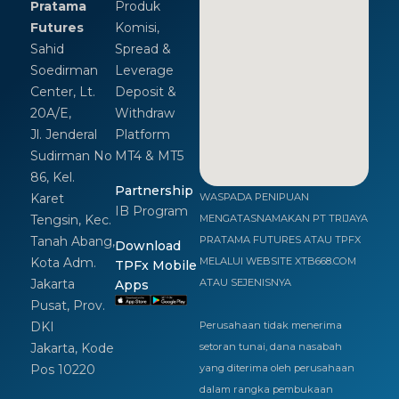
Pratama
Produk
Futures
Komisi,
Sahid
Spread &
Soedirman
Leverage
Center, Lt.
Deposit &
20A/E,
Withdraw
Jl. Jenderal
Platform
Sudirman No
MT4 & MT5
86, Kel.
Partnership
Karet
WASPADA PENIPUAN
IB Program
Tengsin, Kec.
MENGATASNAMAKAN PT TRIJAYA
Tanah Abang,
PRATAMA FUTURES ATAU TPFX
Download
Kota Adm.
MELALUI WEBSITE XTB668.COM
TPFx Mobile
Jakarta
ATAU SEJENISNYA
Apps
Pusat, Prov.
DKI
Perusahaan tidak menerima
Jakarta, Kode
setoran tunai, dana nasabah
Pos 10220
yang diterima oleh perusahaan
dalam rangka pembukaan