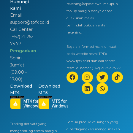
Hubungi
rekening/deposit awal maupun
Kami
top up margin hanya dapat
Email:
dilakukan melalui
support@tpfx.co.id
pemindahbukuan antar
Call Center:
rekening.
(+62) 21 252
75 77
Segala informasi resmi dimuat
Pengaduan
pada website resmi TPFx
Senin –
www.tpfx.co.id dan call center
Jum’at
resmi di nomor (+62) 21 252 75 77
(09.00 –
17.00)
Download
Download
MT4
MT5
MT4 for
MT5 for
Windows
Windows
Semua produk keuangan yang
Trading derivatif yang
diperdagangkan menggunakan
mengandung sistem margin