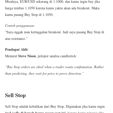
Misalnya, EUR/USD sekarang di 1.1000, dan kamu ingin buy jika
harga tembus 1.1050 karena kamu yakin akan ada breakout. Maka
kamu pasang Buy Stop di 1.1050.
Contoh penggunaan:
“Saya nggak mau ketinggalan breakout. Jadi saya pasang Buy Stop di
atas resistance.”
Pendapat Ahli:
Steve Nison
Menurut
, pelopor analisa candlestick:
“Buy Stop orders are ideal when a trader wants confirmation. Rather
than predicting, they wait for price to prove direction.”
Sell Stop
Sell Stop adalah kebalikan dari Buy Stop. Digunakan jika kamu ingin
jual (sell) di bawah harga pasar saat ini
, karena kamu percaya jika