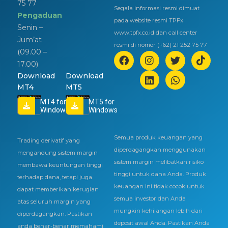
75 77
Segala informasi resmi dimuat
Pengaduan
pada website resmi TPFx
Senin –
www.tpfx.co.id dan call center
Jum’at
resmi di nomor (+62) 21 252 75 77
(09.00 –
17.00)
Download
Download
MT4
MT5
MT4 for
MT5 for
Windows
Windows
Semua produk keuangan yang
Trading derivatif yang
diperdagangkan menggunakan
mengandung sistem margin
sistem margin melibatkan risiko
membawa keuntungan tinggi
tinggi untuk dana Anda. Produk
terhadap dana, tetapi juga
keuangan ini tidak cocok untuk
dapat memberikan kerugian
semua investor dan Anda
atas seluruh margin yang
mungkin kehilangan lebih dari
diperdagangkan. Pastikan
deposit awal Anda. Pastikan Anda
anda benar-benar memahami