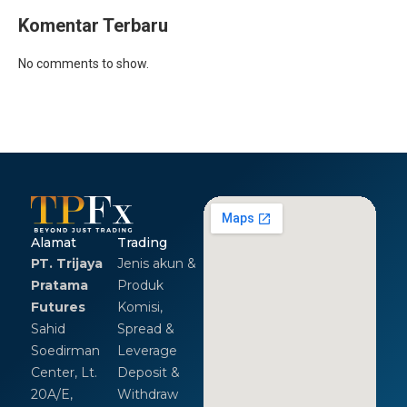
Komentar Terbaru
No comments to show.
Alamat
Trading
PT. Trijaya
Jenis akun &
Pratama
Produk
Futures
Komisi,
Sahid
Spread &
Soedirman
Leverage
Center, Lt.
Deposit &
20A/E,
Withdraw