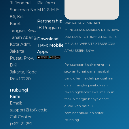
Jl. Jenderal
Platform
Sudirman No
MT4 & MT5
86, Kel.
Partnership
Karet
WASPADA PENIPUAN
IB Program
Tengsin, Kec.
MENGATASNAMAKAN PT TRIJAYA
Tanah Abang,
PRATAMA FUTURES ATAU TPFX
Download
Kota Adm.
MELALUI WEBSITE XTB668.COM
TPFx Mobile
Jakarta
ATAU SEJENISNYA
Apps
Pusat, Prov.
DKI
Perusahaan tidak menerima
Jakarta, Kode
setoran tunai, dana nasabah
Pos 10220
yang diterima oleh perusahaan
dalam rangka pembukaan
Hubungi
rekening/deposit awal maupun
Kami
top up margin hanya dapat
Email:
dilakukan melalui
support@tpfx.co.id
pemindahbukuan antar
Call Center:
rekening.
(+62) 21 252