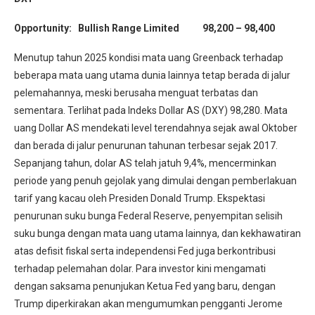
Opportunity: Bullish Range Limited 98,200 – 98,400
Menutup tahun 2025 kondisi mata uang Greenback terhadap
beberapa mata uang utama dunia lainnya tetap berada di jalur
pelemahannya, meski berusaha menguat terbatas dan
sementara. Terlihat pada Indeks Dollar AS (DXY) 98,280. Mata
uang Dollar AS mendekati level terendahnya sejak awal Oktober
dan berada di jalur penurunan tahunan terbesar sejak 2017.
Sepanjang tahun, dolar AS telah jatuh 9,4%, mencerminkan
periode yang penuh gejolak yang dimulai dengan pemberlakuan
tarif yang kacau oleh Presiden Donald Trump. Ekspektasi
penurunan suku bunga Federal Reserve, penyempitan selisih
suku bunga dengan mata uang utama lainnya, dan kekhawatiran
atas defisit fiskal serta independensi Fed juga berkontribusi
terhadap pelemahan dolar. Para investor kini mengamati
dengan saksama penunjukan Ketua Fed yang baru, dengan
Trump diperkirakan akan mengumumkan pengganti Jerome