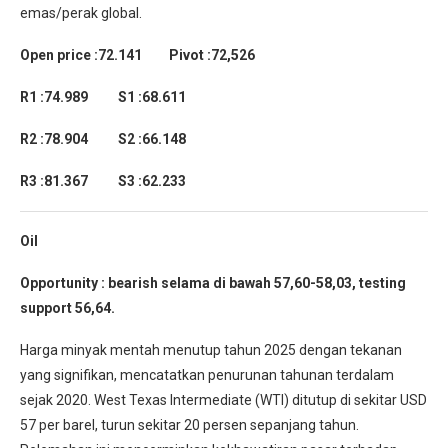
emas/perak global.
Open price :72.141 Pivot :72,526
R1 :74.989 S1 :68.611
R2 :78.904 S2 :66.148
R3 :81.367 S3 :62.233
Oil
Opportunity : bearish selama di bawah 57,60-58,03, testing
support 56,64.
Harga minyak mentah menutup tahun 2025 dengan tekanan
yang signifikan, mencatatkan penurunan tahunan terdalam
sejak 2020. West Texas Intermediate (WTI) ditutup di sekitar USD
57 per barel, turun sekitar 20 persen sepanjang tahun.