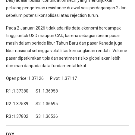
Des) adalah bullish continuation kecil, yang menunjukkan
peluang pengetesan resistance di awal sesi perdagangan 2 Jan
sebelum potensi konsolidasi atau rejection turun.
Pada 2 Januari 2026 tidak ada rilis data ekonomi berdampak
tinggi untuk USD maupun CAD, karena sebagian besar pasar
masih dalam periode libur Tahun Baru dan pasar Kanada juga
libur nasional sehingga volatilitas kemungkinan rendah. Volume
pasar diperkirakan tipis dan sentimen risiko global akan lebih
dominan daripada data fundamental lokal.
Open price :1,37126 Pivot :1.37117
R1 :1.37380 S1 :1.36958
R2 :1.37539 S2 :1.36695
R3 :1.37802 S3 :1.36536
DXY