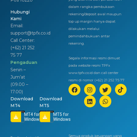
dalam rangka pembukaan
Hubungi
rekening/deposit awal maupun
Kami
top up margin hanya dapat
Email:
dilakukan melalui
support@tpfx.co.id
pemindahbukuan antar
Call Center:
rekening.
(+62) 21 252
75 77
Segala informasi resmi dimuat
Pengaduan
pada website resmi TPFx
Senin –
www.tpfx.co.id dan call center
Jum’at
resmi di nomor (+62) 21 252 75 77
(09.00 –
17.00)
Download
Download
MT4
MT5
MT4 for
MT5 for
Windows
Windows
Semua produk keuangan yang