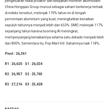
pengeluaran fiskal proaktif dan kebijakan moneter akomodatif.
China Hongqiao Group muncul sebagai saham berkinerja terbaik
di indeks tersebut, melonjak 179% tahun ini di tengah
permintaan aluminium yang kuat, meningkatkan kenaikan
sepuluh tahunnya menjadi lebih dari 653%. SMIC melonjak 117%
sepanjang tahun karena booming AI meningkat,
memperpanjang kenaikannya selama satu dekade menjadi lebih
dari 800%. Sementara itu, Pop Mart Intl. Sahamnya naik 118%,
Pivot : 26,361
R1 : 26,620 S1 : 26,024
R2 : 26,957 S2 : 25,765
R3 : 27,216 S3 : 25,428
NASDAQ