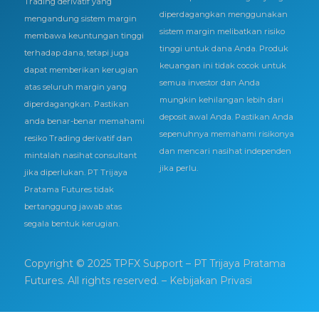
Trading derivatif yang
diperdagangkan menggunakan
mengandung sistem margin
sistem margin melibatkan risiko
membawa keuntungan tinggi
tinggi untuk dana Anda. Produk
terhadap dana, tetapi juga
keuangan ini tidak cocok untuk
dapat memberikan kerugian
semua investor dan Anda
atas seluruh margin yang
mungkin kehilangan lebih dari
diperdagangkan. Pastikan
deposit awal Anda. Pastikan Anda
anda benar-benar memahami
sepenuhnya memahami risikonya
resiko Trading derivatif dan
dan mencari nasihat independen
mintalah nasihat consultant
jika perlu.
jika diperlukan. PT Trijaya
Pratama Futures tidak
bertanggung jawab atas
segala bentuk kerugian.
Copyright © 2025 TPFX Support – PT Trijaya Pratama
Futures. All rights reserved.
– Kebijakan Privasi