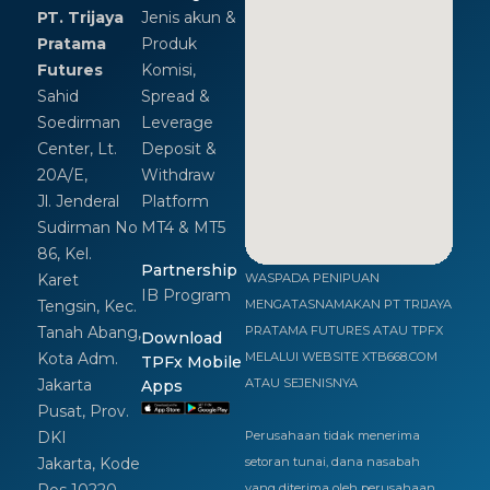
PT. Trijaya
Jenis akun &
Pratama
Produk
Futures
Komisi,
Sahid
Spread &
Soedirman
Leverage
Center, Lt.
Deposit &
20A/E,
Withdraw
Jl. Jenderal
Platform
Sudirman No
MT4 & MT5
86, Kel.
Partnership
Karet
WASPADA PENIPUAN
IB Program
Tengsin, Kec.
MENGATASNAMAKAN PT TRIJAYA
Tanah Abang,
PRATAMA FUTURES ATAU TPFX
Download
Kota Adm.
MELALUI WEBSITE XTB668.COM
TPFx Mobile
Jakarta
ATAU SEJENISNYA
Apps
Pusat, Prov.
DKI
Perusahaan tidak menerima
Jakarta, Kode
setoran tunai, dana nasabah
Pos 10220
yang diterima oleh perusahaan