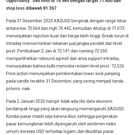
Opportunity :
Sell limit di 74.989 dengan target 71.800 dan
stop loss dibawah 81.367
Pada 31 Desember 2025 XAGUSD bergerak dengan range lebar
antara low 70.064 dan high 76.442, kemudian ditutup di 71.073
menunjukkan rejection kuat dari harga lebih tinggi. Break turun di
intraday mencerminkan tekanan jual jangka pendek dari level
pivot. Pembukaan 2 Jan di 72.141 dan running 72.550
memperlihatkan rebound agresif dari area support intraday,
menunjukkan bahwa bulls mencoba reclaim level pivot 72.526.
Price action menunjukkan pembentukan lower wick panjang
pada candle terakhir 31 Desember, yang sering menjadi tanda
potensi naik.
Pada 2 Januari 2026 hampir tidak ada rilis data ekonomi
berdampak tinggi yang akan langsung memengaruhi XAGUSD.
Kondisi pasar masih sepi karena libur, sehingga pergerakan
pasar kemungkinan lebih dipengaruhi oleh sentimen risiko
umum, korelasi USD terhadap logam, dan likuiditas pasar