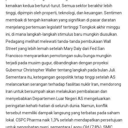
kenaikan kedua berturut-turut. Semua sektor berakhir lebih
tinggi, dipimpin oleh properti, teknologi, dan keuangan. Sentimen
membaik di tengah kenaikan yang signifikan di pasar daratan
menjelang pertemuan legislatif tertinggi Tiongkok akhir minggu
ini, di mana langkah-langkah stimulus baru mungkin diusulkan.
Pedagang melihat melewati tanda-tanda pembukaan Wall
Street yang lebih lemah setelah Mary Daly dari Fed San
Francisco menyarankan pemotongan suku bunga mungkin
terjadi pada musim gugur, dibandingkan dengan proyeksi
Gubernur Christopher Waller tentang langkah pada bulan Juli.
Sementara itu, ketegangan geopolitik tetap tinggi setelah AS
melancarkan serangan terhadap fasilitas nuklir Iran, mendorong
Iran untuk bersumpah akan melakukan pembalasan dan
menyebabkan Departemen Luar Negeri AS mengeluarkan
peringatan kehati-hatian di seluruh dunia. Namun, konflik
tersebut memiliki dampak langsung yang terbatas pada saham
lokal. CSPC Pharma naik 1,3% setelah mendapatkan persetujuan
untuk pengobatan nyeri, sementara Laopu Old (7,8%), SMIC