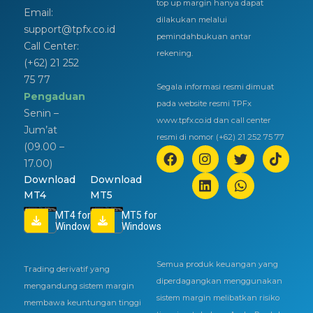
top up margin hanya dapat
Email:
dilakukan melalui
support@tpfx.co.id
pemindahbukuan antar
Call Center:
rekening.
(+62) 21 252
75 77
Segala informasi resmi dimuat
Pengaduan
pada website resmi TPFx
Senin –
www.tpfx.co.id dan call center
Jum’at
resmi di nomor (+62) 21 252 75 77
(09.00 –
17.00)
Download
Download
MT4
MT5
MT4 for
MT5 for
Windows
Windows
Semua produk keuangan yang
Trading derivatif yang
diperdagangkan menggunakan
mengandung sistem margin
sistem margin melibatkan risiko
membawa keuntungan tinggi