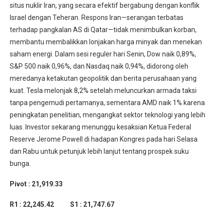
situs nuklir Iran, yang secara efektif bergabung dengan konflik
Israel dengan Teheran. Respons Iran—serangan terbatas
terhadap pangkalan AS di Qatar—tidak menimbulkan korban,
membantu membalikkan lonjakan harga minyak dan menekan
saham energi. Dalam sesi reguler hari Senin, Dow naik 0,89%,
S&P 500 naik 0,96%, dan Nasdaq naik 0,94%, didorong oleh
meredanya ketakutan geopolitik dan berita perusahaan yang
kuat. Tesla melonjak 8,2% setelah meluncurkan armada taksi
tanpa pengemudi pertamanya, sementara AMD naik 1% karena
peningkatan penelitian, mengangkat sektor teknologi yang lebih
luas. Investor sekarang menunggu kesaksian Ketua Federal
Reserve Jerome Powell di hadapan Kongres pada hari Selasa
dan Rabu untuk petunjuk lebih lanjut tentang prospek suku
bunga.
Pivot : 21,919.33
R1 : 22,245.42
S1 : 21,747.67