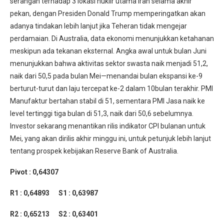
serangan terhadap 3 lokasi nuklir utama Iran selama akhir
pekan, dengan Presiden Donald Trump memperingatkan akan
adanya tindakan lebih lanjut jika Teheran tidak mengejar
perdamaian. Di Australia, data ekonomi menunjukkan ketahanan
meskipun ada tekanan eksternal. Angka awal untuk bulan Juni
menunjukkan bahwa aktivitas sektor swasta naik menjadi 51,2,
naik dari 50,5 pada bulan Mei—menandai bulan ekspansi ke-9
berturut-turut dan laju tercepat ke-2 dalam 10bulan terakhir. PMI
Manufaktur bertahan stabil di 51, sementara PMI Jasa naik ke
level tertinggi tiga bulan di 51,3, naik dari 50,6 sebelumnya.
Investor sekarang menantikan rilis indikator CPI bulanan untuk
Mei, yang akan dirilis akhir minggu ini, untuk petunjuk lebih lanjut
tentang prospek kebijakan Reserve Bank of Australia.
Pivot : 0,64307
R1 : 0,64893
S1 : 0,63987
R2 : 0,65213
S2 : 0,63401