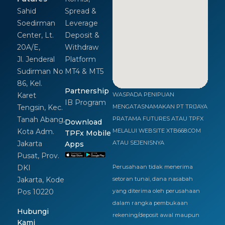
Sahid
Spread &
Soedirman
Leverage
Center, Lt.
Deposit &
20A/E,
Withdraw
Jl. Jenderal
Platform
Sudirman No
MT4 & MT5
86, Kel.
Partnership
Karet
WASPADA PENIPUAN
IB Program
Tengsin, Kec.
MENGATASNAMAKAN PT TRIJAYA
Tanah Abang,
PRATAMA FUTURES ATAU TPFX
Download
Kota Adm.
MELALUI WEBSITE XTB668.COM
TPFx Mobile
Jakarta
ATAU SEJENISNYA
Apps
Pusat, Prov.
DKI
Perusahaan tidak menerima
Jakarta, Kode
setoran tunai, dana nasabah
Pos 10220
yang diterima oleh perusahaan
dalam rangka pembukaan
Hubungi
rekening/deposit awal maupun
Kami