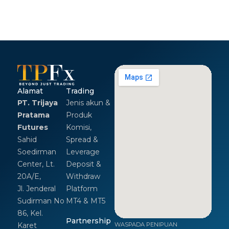
Alamat
Trading
PT. Trijaya
Jenis akun &
Pratama
Produk
Futures
Komisi,
Sahid
Spread &
Soedirman
Leverage
Center, Lt.
Deposit &
20A/E,
Withdraw
Jl. Jenderal
Platform
Sudirman No
MT4 & MT5
86, Kel.
Partnership
Karet
WASPADA PENIPUAN