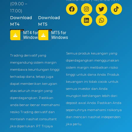
(09.00 –
17.00)
Download
Download
MT4
MT5
MT4 for
MT5 for
Windows
Windows
Semua produk keuangan yang
Trading derivatif yang
diperdagangkan menggunakan
mengandung sistem margin
sistem margin melibatkan risiko
membawa keuntungan tinggi
tinggi untuk dana Anda. Produk
terhadap dana, tetapi juga
keuangan ini tidak cocok untuk
dapat memberikan kerugian
semua investor dan Anda
atas seluruh margin yang
mungkin kehilangan lebih dari
diperdagangkan. Pastikan
deposit awal Anda. Pastikan Anda
anda benar-benar memahami
sepenuhnya memahami risikonya
resiko Trading derivatif dan
dan mencari nasihat independen
mintalah nasihat consultant
jika perlu.
jika diperlukan. PT Trijaya