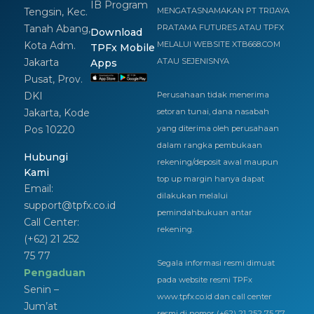
IB Program
Tengsin, Kec.
MENGATASNAMAKAN PT TRIJAYA
Tanah Abang,
PRATAMA FUTURES ATAU TPFX
Download
Kota Adm.
MELALUI WEBSITE XTB668.COM
TPFx Mobile
Jakarta
ATAU SEJENISNYA
Apps
Pusat, Prov.
DKI
Perusahaan tidak menerima
Jakarta, Kode
setoran tunai, dana nasabah
Pos 10220
yang diterima oleh perusahaan
dalam rangka pembukaan
Hubungi
rekening/deposit awal maupun
Kami
top up margin hanya dapat
Email:
dilakukan melalui
support@tpfx.co.id
pemindahbukuan antar
Call Center:
rekening.
(+62) 21 252
75 77
Segala informasi resmi dimuat
Pengaduan
pada website resmi TPFx
Senin –
www.tpfx.co.id dan call center
Jum’at
resmi di nomor (+62) 21 252 75 77