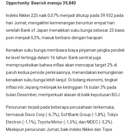
Opportunity: Bearish menuju 39,840
Indeks Nikkei 225 naik 0,07% menjadi ditutup pada 39.932 pada
hari Jumat, mengakhiri kemenangan beruntun empat hari
setelah Bank of Japan menaikkan suku bunga sebesar 25 basis
poin menjadi 0,5%, masuk berbaris dengan harapan.
Kenaikan suku bunga membawa biaya pinjaman jangka pendek
ke level tertinggi dalam 16 tahun. Bank sentral juga
memproyeksikan bahwa inflasi akan mencapai target 2% di
paruh kedua periode perkiraannya, menandakan kemungkinan
kenaikan suku bunga lebih lanjut. Di bidang ekonomi, tingkat
inflasi inti Jepang melonjak ke ketinggian 16 bulan 3% pada
bulan Desember, memperkuat alasan di balik keputusan BOJ.
Penurunan terjadi pada beberapa perusahaan terkemuka,
termasuk Disco Corp (-6,7%), SoftBank Group (-1,8%), Tokyo
Electron (-1,1%), Toyota Motor (-1,5%), dan NIDEC (-3,2%).
Meskipun penurunan Jumat, baik indeks Nikkei dan Topix