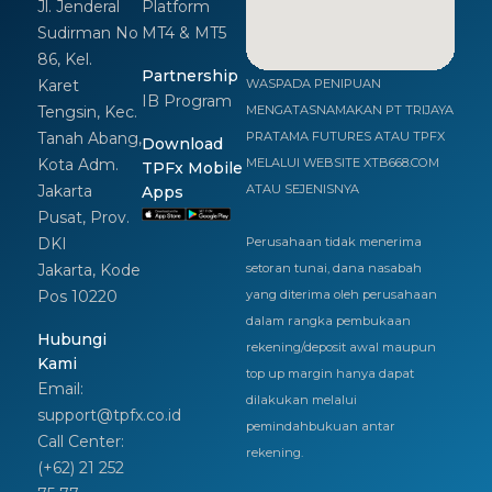
Jl. Jenderal
Platform
Sudirman No
MT4 & MT5
86, Kel.
Partnership
Karet
WASPADA PENIPUAN
IB Program
Tengsin, Kec.
MENGATASNAMAKAN PT TRIJAYA
Tanah Abang,
PRATAMA FUTURES ATAU TPFX
Download
Kota Adm.
MELALUI WEBSITE XTB668.COM
TPFx Mobile
Jakarta
ATAU SEJENISNYA
Apps
Pusat, Prov.
DKI
Perusahaan tidak menerima
Jakarta, Kode
setoran tunai, dana nasabah
Pos 10220
yang diterima oleh perusahaan
dalam rangka pembukaan
Hubungi
rekening/deposit awal maupun
Kami
top up margin hanya dapat
Email:
dilakukan melalui
support@tpfx.co.id
pemindahbukuan antar
Call Center:
rekening.
(+62) 21 252