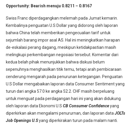
Opportunity: Bearish
menuju 0.8211 – 0.8167
Swiss Franc diperdagangkan melemah pada Jumat kemarin.
Kembalinya penguatan U.S Dollar yang didorong oleh laporan
bahwa China telah memberikan pengecualian tarif untuk
sejumlah barang impor asal AS. Hal ini meningkatkan harapan
de-eskalasi perang dagang, meskipun ketidakpastian masih
melingkupi perkembangan negosiasi tersebut. Komentar dari
kedua belah pihak menunjukkan bahwa diskusi belum
sepenuhnya menghasilkan titik temu, tetapi arah pembicaraan
cenderung mengarah pada penurunan ketegangan. Penguatan
U.S Dollar mengabaikan laporan data Consumer Sentiment yang
turun dari angka 57.0 ke angka 52.2. CHF masih berpeluang
untuk menguat pada perdagangan hari ini yang akan didukung
oleh laporan data Ekonomi U.S
CB Consumer Confidence
yang
diperkirkan akan mengalami penururnan, dan laporan data
JOLTs
Job Openings U.S
yang diperkirakan turun pada malam nanti.