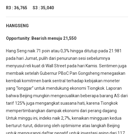
R3 : 36,765
S3 : 35,040
HANGSENG
Opportunity: Bearish menuju 21,550
Hang Seng naik 71 poin atau 0,3% hingga ditutup pada 21.981
pada hari Jumat, pulih dari penurunan sesi sebelumnya
menyusul reli kuat di Wall Street pada hari Kamis. Sentimen juga
membaik setelah Gubernur PBoC Pan Gongsheng menegaskan
kembali komitmen bank sentral terhadap kebijakan moneter
yang “longgar” untuk mendukung ekonomi Tiongkok. Laporan
bahwa Beijing mungkin mengecualikan beberapa barang AS dari
tarif 125% juga mengangkat suasana hati, karena Tiongkok
mempertimbangkan dampak ekonomi dari perang dagang.
Untuk minggu ini, indeks naik 2,7%, kenaikan mingguan kedua
berturut-turut, didorong oleh optimisme atas langkah Beijing
untuk mengurangi daftar negatif untuk investasi asing dari 117