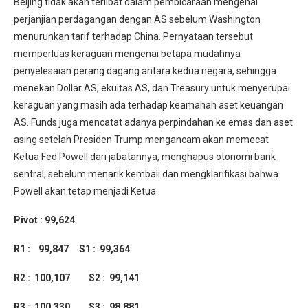
Beijing tidak akan terlibat dalam pembicaraan mengenai
perjanjian perdagangan dengan AS sebelum Washington
menurunkan tarif terhadap China. Pernyataan tersebut
memperluas keraguan mengenai betapa mudahnya
penyelesaian perang dagang antara kedua negara, sehingga
menekan Dollar AS, ekuitas AS, dan Treasury untuk menyerupai
keraguan yang masih ada terhadap keamanan aset keuangan
AS. Funds juga mencatat adanya perpindahan ke emas dan aset
asing setelah Presiden Trump mengancam akan memecat
Ketua Fed Powell dari jabatannya, menghapus otonomi bank
sentral, sebelum menarik kembali dan mengklarifikasi bahwa
Powell akan tetap menjadi Ketua.
Pivot : 99,624
R1 : 99,847
S1 : 99,364
R2 : 100,107 S2 : 99,141
R3 : 100,330 S3 : 98,881