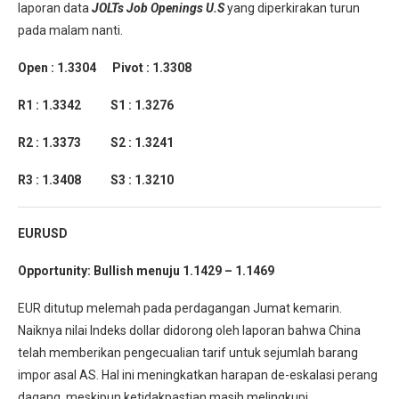
laporan data
JOLTs Job Openings U.S
yang diperkirakan turun
pada malam nanti.
Open : 1.3304 Pivot : 1.3308
R1 : 1.3342 S1 : 1.3276
R2 : 1.3373 S2 : 1.3241
R3 : 1.3408 S3 : 1.3210
EURUSD
Opportunity:
Bullish menuju 1.1429 – 1.1469
EUR ditutup melemah pada perdagangan Jumat kemarin.
Naiknya nilai Indeks dollar didorong oleh laporan bahwa China
telah memberikan pengecualian tarif untuk sejumlah barang
impor asal AS. Hal ini meningkatkan harapan de-eskalasi perang
dagang, meskipun ketidakpastian masih melingkupi