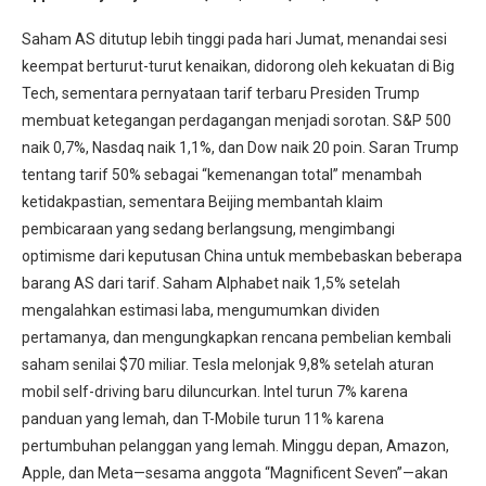
Saham AS ditutup lebih tinggi pada hari Jumat, menandai sesi
keempat berturut-turut kenaikan, didorong oleh kekuatan di Big
Tech, sementara pernyataan tarif terbaru Presiden Trump
membuat ketegangan perdagangan menjadi sorotan. S&P 500
naik 0,7%, Nasdaq naik 1,1%, dan Dow naik 20 poin. Saran Trump
tentang tarif 50% sebagai “kemenangan total” menambah
ketidakpastian, sementara Beijing membantah klaim
pembicaraan yang sedang berlangsung, mengimbangi
optimisme dari keputusan China untuk membebaskan beberapa
barang AS dari tarif. Saham Alphabet naik 1,5% setelah
mengalahkan estimasi laba, mengumumkan dividen
pertamanya, dan mengungkapkan rencana pembelian kembali
saham senilai $70 miliar. Tesla melonjak 9,8% setelah aturan
mobil self-driving baru diluncurkan. Intel turun 7% karena
panduan yang lemah, dan T-Mobile turun 11% karena
pertumbuhan pelanggan yang lemah. Minggu depan, Amazon,
Apple, dan Meta—sesama anggota “Magnificent Seven”—akan