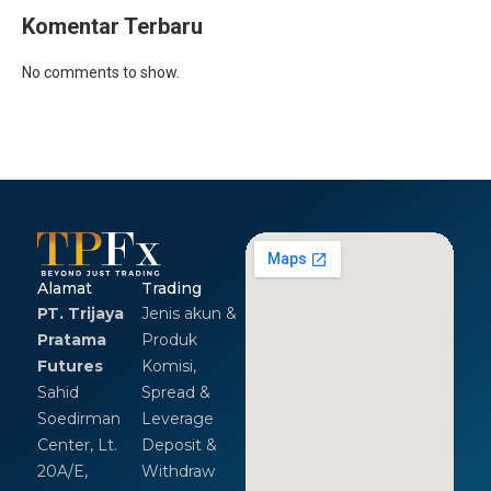
Komentar Terbaru
No comments to show.
Alamat
Trading
PT. Trijaya
Jenis akun &
Pratama
Produk
Futures
Komisi,
Sahid
Spread &
Soedirman
Leverage
Center, Lt.
Deposit &
20A/E,
Withdraw