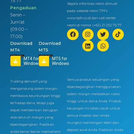
75 77
Segala informasi resmi dimuat
Pengaduan
pada website resmi TPFx
Senin –
www.tpfx.co.id dan call center
Jum’at
resmi di nomor (+62) 21 252 75 77
(09.00 –
17.00)
Download
Download
MT4
MT5
MT4 for
MT5 for
Windows
Windows
Semua produk keuangan yang
Trading derivatif yang
diperdagangkan menggunakan
mengandung sistem margin
sistem margin melibatkan risiko
membawa keuntungan tinggi
tinggi untuk dana Anda. Produk
terhadap dana, tetapi juga
keuangan ini tidak cocok untuk
dapat memberikan kerugian
semua investor dan Anda
atas seluruh margin yang
mungkin kehilangan lebih dari
diperdagangkan. Pastikan
deposit awal Anda. Pastikan Anda
anda benar-benar memahami