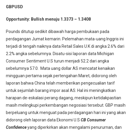
GBPUSD
Opportunity:
Bullish menuju 1.3373 – 1.3408
Pounds ditutup sedikit dibawah harga pembukaan pada
perdagangan Jumat kemarin. Pelemahan mata-uang Inggris ini
terjadi di tengah naiknya data Retail Sales U.K di angka 2.6% dari
2.2% angka sebelumnya. Disatu-sisi laporan data Michigan
Consumer Sentiment U.S turun menjadi 52.2 dari angka
sebelumnya 57.0. Mata uang dollar AS mencatat kenaikan
mingguan pertama sejak pertengahan Maret, didorong oleh
laporan bahwa China telah memberikan pengecualian tarif
untuk sejumlah barang impor asal AS. Hal ini meningkatkan
harapan de-eskalasi perang dagang, meskipun ketidakpastian
masih melingkupi perkembangan negosiasi tersebut. GBP masih
berpeluang untuk menguat pada perdagangan hari ini yang akan
didorong oleh laporan data Ekonomi U.S
CB Consumer
Confidence
yang diperkirkan akan mengalami penururnan, dan