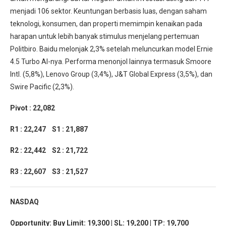
menjadi 106 sektor. Keuntungan berbasis luas, dengan saham
teknologi, konsumen, dan properti memimpin kenaikan pada
harapan untuk lebih banyak stimulus menjelang pertemuan
Politbiro. Baidu melonjak 2,3% setelah meluncurkan model Ernie
4.5 Turbo AI-nya. Performa menonjol lainnya termasuk Smoore
Intl. (5,8%), Lenovo Group (3,4%), J&T Global Express (3,5%), dan
Swire Pacific (2,3%).
Pivot : 22,082
R1 : 22,247 S1 : 21,887
R2 : 22,442 S2 : 21,722
R3 : 22,607 S3 : 21,527
NASDAQ
Opportunity: Buy Limit: 19,300 | SL: 19,200 | TP: 19,700