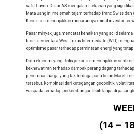
safe-haven. Dollar AS mengalami tekanan yang signifik
Mata uang ini melemah tajam terhadap franc Swiss dan eu
Kondisi ini menunjukkan menurunnya minat investor terhada
Pasar minyak juga mencatat kenaikan yang solid selama pe
barel, sementara West Texas Intermediate (WTI) mengua
optimisme pasar terhadap permintaan energi yang tetap
Data ekonomi yang dirilis pekan ini menunjukkan sentim
kekhawatiran terhadap dampak perang dagang terhadap 
penurunan harga yang tak terduga pada bulan Maret, m
tersebut. Kombinasi dari ketegangan geopolitik, volatil
waspada terhadap perkembangan lebih lanjut di pasar glo
WEE
(14 – 18