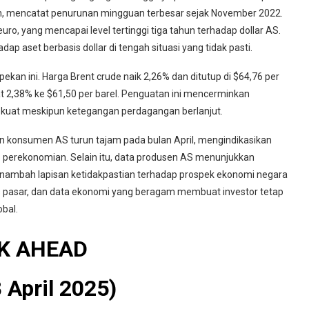
an, mencatat penurunan mingguan terbesar sejak November 2022.
ro, yang mencapai level tertinggi tiga tahun terhadap dollar AS.
p aset berbasis dollar di tengah situasi yang tidak pasti.
kan ini. Harga Brent crude naik 2,26% dan ditutup di $64,76 per
t 2,38% ke $61,50 per barel. Penguatan ini mencerminkan
 kuat meskipun ketegangan perdagangan berlanjut.
en konsumen AS turun tajam pada bulan April, mengindikasikan
perekonomian. Selain itu, data produsen AS menunjukkan
enambah lapisan ketidakpastian terhadap prospek ekonomi negara
itas pasar, dan data ekonomi yang beragam membuat investor tetap
bal.
K AHEAD
 April 2025)