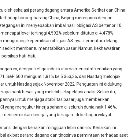
ipicu oleh eskalasi perang dagang antara Amerika Serikat dan China.
terhadap barang-barang China, Beijing merespons dengan
tegangan ini menyebabkan imbal hasil obligasi AS bertenor 10
encapai level tertinggi 4,592% sebelum ditutup di 4,478%.
in mengurangi kepemilikan obligasi AS-nya, sementara lelang
an sedikit membantu menstabilkan pasar. Namun, kekhawatiran
bersikap hati-hati.
ngan ini, dengan ketiga indeks utama mencatat kenaikan yang
12,71, S&P 500 menguat 1,81% ke 5.363,36, dan Nasdaq melonjak
ar untuk Nasdaq sejak November 2022. Penguatan ini didukung
erapa bank besar, yang melebihi ekspektasi analis. Selain itu,
pannya untuk menjaga stabilitas pasar juga memberikan
SCI yang mengukur kinerja saham di seluruh dunia naik 1,46%,
 mencerminkan kinerja yang beragam di berbagai wilayah.
r ons, dengan kenaikan mingguan lebih dari 6%. Kenaikan ini
obal akibat perang dagang dan tingginya permintaan terhadap aset