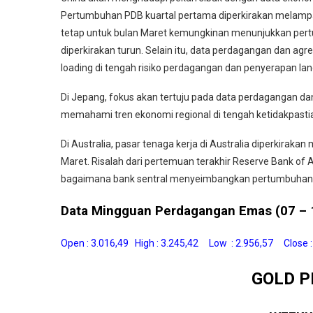
Pertumbuhan PDB kuartal pertama diperkirakan melampaui t
tetap untuk bulan Maret kemungkinan menunjukkan pert
diperkirakan turun. Selain itu, data perdagangan dan a
loading di tengah risiko perdagangan dan penyerapan la
Di Jepang, fokus akan tertuju pada data perdagangan dan 
memahami tren ekonomi regional di tengah ketidakpastia
Di Australia, pasar tenaga kerja di Australia diperkira
Maret. Risalah dari pertemuan terakhir Reserve Bank o
bagaimana bank sentral menyeimbangkan pertumbuhan, in
Data Mingguan Perdagangan Emas (07 – 1
Open : 3.016,49 High : 3.245,42 Low : 2.956,57 Close 
GOLD P