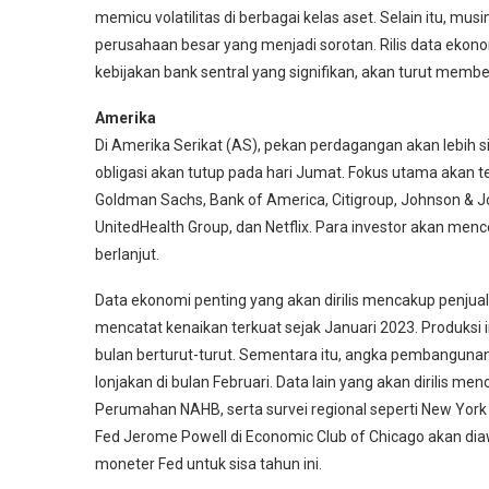
memicu volatilitas di berbagai kelas aset. Selain itu, mu
perusahaan besar yang menjadi sorotan. Rilis data eko
kebijakan bank sentral yang signifikan, akan turut memb
Amerika
Di Amerika Serikat (AS), pekan perdagangan akan lebih 
obligasi akan tutup pada hari Jumat. Fokus utama akan t
Goldman Sachs, Bank of America, Citigroup, Johnson & J
UnitedHealth Group, dan Netflix. Para investor akan me
berlanjut.
Data ekonomi penting yang akan dirilis mencakup penjuala
mencatat kenaikan terkuat sejak Januari 2023. Produksi i
bulan berturut-turut. Sementara itu, angka pembangunan
lonjakan di bulan Februari. Data lain yang akan dirilis me
Perumahan NAHB, serta survei regional seperti New York 
Fed Jerome Powell di Economic Club of Chicago akan dia
moneter Fed untuk sisa tahun ini.