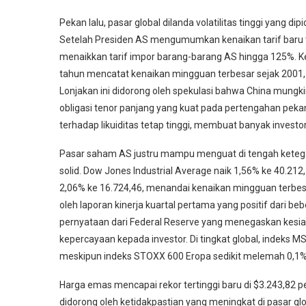
Pekan lalu, pasar global dilanda volatilitas tinggi yang d
Setelah Presiden AS mengumumkan kenaikan tarif baru 
menaikkan tarif impor barang-barang AS hingga 125%. Ke
tahun mencatat kenaikan mingguan terbesar sejak 2001, m
Lonjakan ini didorong oleh spekulasi bahwa China mungk
obligasi tenor panjang yang kuat pada pertengahan pek
terhadap likuiditas tetap tinggi, membuat banyak investor 
Pasar saham AS justru mampu menguat di tengah ketega
solid. Dow Jones Industrial Average naik 1,56% ke 40.2
2,06% ke 16.724,46, menandai kenaikan mingguan terbes
oleh laporan kinerja kuartal pertama yang positif dari beb
pernyataan dari Federal Reserve yang menegaskan kesia
kepercayaan kepada investor. Di tingkat global, indeks M
meskipun indeks STOXX 600 Eropa sedikit melemah 0,1%,
Harga emas mencapai rekor tertinggi baru di $3.243,82 pe
didorong oleh ketidakpastian yang meningkat di pasar gl