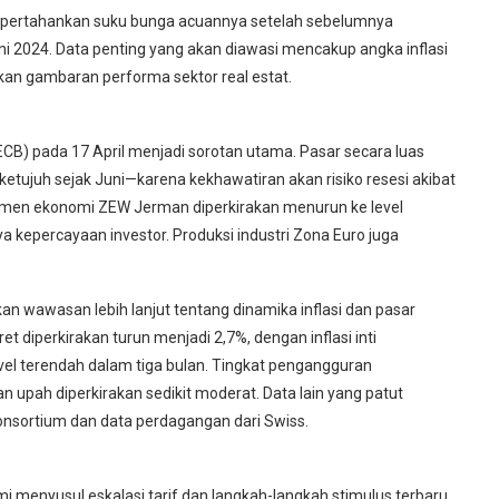
mpertahankan suku bunga acuannya setelah sebelumnya
i 2024. Data penting yang akan diawasi mencakup angka inflasi
n gambaran performa sektor real estat.
ECB) pada 17 April menjadi sorotan utama. Pasar secara luas
tujuh sejak Juni—karena kekhawatiran akan risiko resesi akibat
timen ekonomi ZEW Jerman diperkirakan menurun ke level
kepercayaan investor. Produksi industri Zona Euro juga
n wawasan lebih lanjut tentang dinamika inflasi dan pasar
ret diperkirakan turun menjadi 2,7%, dengan inflasi inti
vel terendah dalam tiga bulan. Tingkat pengangguran
 upah diperkirakan sedikit moderat. Data lain yang patut
 Consortium dan data perdagangan dari Swiss.
menyusul eskalasi tarif dan langkah-langkah stimulus terbaru.