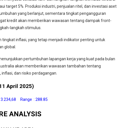
arget 5%. Produksi industri, penjualan ritel, dan investasi aset
umbuhan yang berlanjut, sementara tingkat pengangguran
gregat kredit akan memberikan wawasan tentang dampak front-
ngkah-langkah stimulus.
tingkat inflasi, yang tetap menjadi indikator penting untuk
n global.
kan menunjukkan pertumbuhan lapangan kerja yang kuat pada bulan
f Australia akan memberikan wawasan tambahan tentang
flasi, dan risiko perdagangan.
1 April 2025)
: 3.234,68 Range : 288.85
RE ANALYSIS