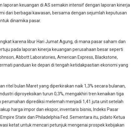
sim laporan keuangan di AS semakin intensif dengan laporan kinerja
nomi dari berbagai kawasan, bersama dengan sejumlah keputusan
entuk dinamika pasar.
singkat karena libur Hari Jumat Agung, di mana pasar saham dan
ertuju pada laporan kinerja keuangan perusahaan besar seperti
ohnson, Abbott Laboratories, American Express, Blackstone,
ncermati panduan ke depan di tengah ketidakpastian ekonomi yang
n ritel bulan Maret yang diperkirakan naik 1,3% secara bulanan,
ndustri diproyeksikan turun 0,3%, mengakhiri tren kenaikan tiga
 perumahan diprediksi melemah menjadi 1,41 juta unit setelah
ncakup harga impor dan ekspor, inventaris bisnis, Indeks Pasar
Empire State dan Philadelphia Fed. Sementara itu, pidato Ketua
wasi ketat untuk mencari petunjuk mengenai prospek kebijakan