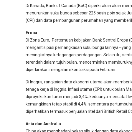
Di Kanada, Bank of Canada (BoC) diperkirakan akan me
menurunkan suku bunga sebesar 225 basis poin sejak Jun
(CPI) dan data pembangunan perumahan yang memberika
Eropa
Di Zona Euro, Pertemuan kebijakan Bank Sentral Eropa (
mengantisipasi pemangkasan suku bunga lainnya—yang ke
meningkatnya ketegangan perdagangan. Selain itu, sen
terendah dalam tujuh bulan, mencerminkan memburuknya 
diperkirakan mengalami kontraksi pada Februari.
Di Inggris, rangkaian data ekonomi utama akan memberika
tenaga kerja di Inggris. Inflasi utama (CPI) untuk bulan Ma
diproyeksikan turun menjadi 3,4%, keduanya mencatat le
kemungkinan tetap stabil di 4,4%, sementara pertumbuhan
diperhatikan termasuk penjualan ritel dari British Retail
Asia dan Australia
China akan menghadapi pekan sibuk dengan data ekonomi 