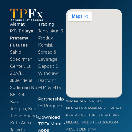
Alamat
Trading
PT. Trijaya
Jenis akun &
Pratama
Produk
Futures
Komisi,
Sahid
Spread &
Soedirman
Leverage
Center, Lt.
Deposit &
20A/E,
Withdraw
Jl. Jenderal
Platform
Sudirman No
MT4 & MT5
86, Kel.
Partnership
Karet
WASPADA PENIPUAN
IB Program
Tengsin, Kec.
MENGATASNAMAKAN PT TRIJAYA
Tanah Abang,
PRATAMA FUTURES ATAU TPFX
Download
Kota Adm.
MELALUI WEBSITE XTB668.COM
TPFx Mobile
Jakarta
ATAU SEJENISNYA
Apps