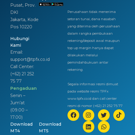
Pusat, Prov.
DKI
Perusahaan tidak menerima
Jakarta, Kode
setoran tunai, dana nasabah
Pos 10220
yang diterima oleh perusahaan
dalam rangka pembukaan
Hubungi
rekening/deposit awal maupun
Kami
top up margin hanya dapat
Email:
dilakukan melalui
support@tpfx.co.id
pemindahbukuan antar
Call Center:
rekening.
(+62) 21 252
75 77
Segala informasi resmi dimuat
Pengaduan
pada website resmi TPFx
Senin –
www.tpfx.co.id dan call center
Jum’at
resmi di nomor (+62) 21 252 75 77
(09.00 –
17.00)
Download
Download
MT4
MT5