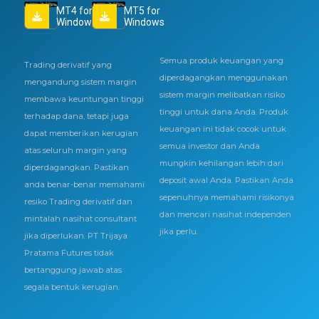
MT4 for
MT5 for
Windows
Windows
Semua produk keuangan yang
Trading derivatif yang
diperdagangkan menggunakan
mengandung sistem margin
sistem margin melibatkan risiko
membawa keuntungan tinggi
tinggi untuk dana Anda. Produk
terhadap dana, tetapi juga
keuangan ini tidak cocok untuk
dapat memberikan kerugian
semua investor dan Anda
atas seluruh margin yang
mungkin kehilangan lebih dari
diperdagangkan. Pastikan
deposit awal Anda. Pastikan Anda
anda benar-benar memahami
sepenuhnya memahami risikonya
resiko Trading derivatif dan
dan mencari nasihat independen
mintalah nasihat consultant
jika perlu.
jika diperlukan. PT Trijaya
Pratama Futures tidak
bertanggung jawab atas
segala bentuk kerugian.