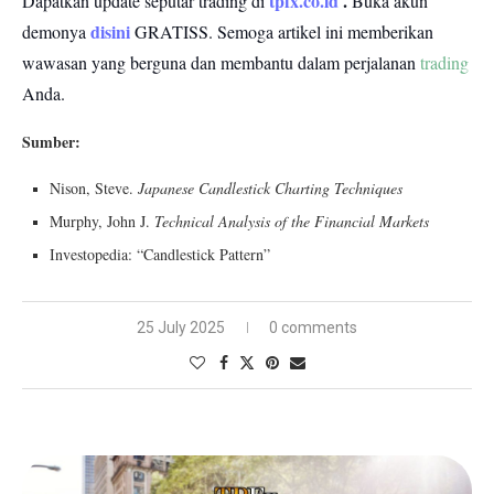
tpfx.co.id
.
Dapatkan update seputar trading di
Buka akun
disini
demonya
GRATISS.
Semoga artikel ini memberikan
wawasan yang berguna dan membantu dalam perjalanan
trading
Anda.
Sumber:
Nison, Steve.
Japanese Candlestick Charting Techniques
Murphy, John J.
Technical Analysis of the Financial Markets
Investopedia: “Candlestick Pattern”
25 July 2025
0 comments