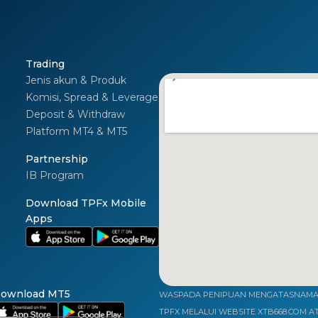
Trading
Jenis akun & Produk
Komisi, Spread & Leverage
Deposit & Withdraw
Platform MT4 & MT5
I
Partnership
IB Program
Download TPFx Mobile
Apps
ownload MT5
WASPADA PENIPUAN MENGATASNAMAK
TPFX MELALUI WEBSITE XTB668.COM A