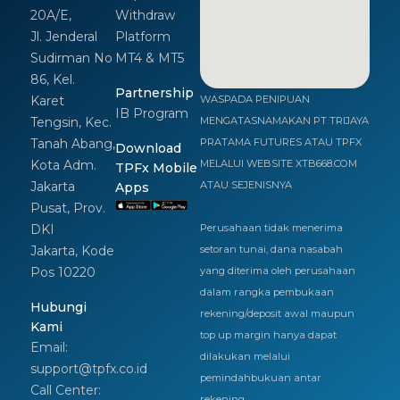
20A/E,
Withdraw
Jl. Jenderal
Platform
Sudirman No
MT4 & MT5
86, Kel.
Partnership
Karet
WASPADA PENIPUAN
IB Program
Tengsin, Kec.
MENGATASNAMAKAN PT TRIJAYA
Tanah Abang,
PRATAMA FUTURES ATAU TPFX
Download
Kota Adm.
MELALUI WEBSITE XTB668.COM
TPFx Mobile
Jakarta
ATAU SEJENISNYA
Apps
Pusat, Prov.
DKI
Perusahaan tidak menerima
Jakarta, Kode
setoran tunai, dana nasabah
Pos 10220
yang diterima oleh perusahaan
dalam rangka pembukaan
Hubungi
rekening/deposit awal maupun
Kami
top up margin hanya dapat
Email:
dilakukan melalui
support@tpfx.co.id
pemindahbukuan antar
Call Center:
rekening.