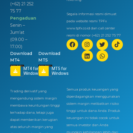
(+62) 21 252
75 77
Segala informasi resmi dimuat
Pengaduan
pada website resmi TPFx
Senin –
www.tpfx.co.id dan call center
Jum’at
resmi di nomor (+62) 21 252 75 77
(09.00 –
17.00)
Download
Download
MT4
MT5
MT4 for
MT5 for
Windows
Windows
Semua produk keuangan yang
Trading derivatif yang
diperdagangkan menggunakan
mengandung sistem margin
sistem margin melibatkan risiko
membawa keuntungan tinggi
tinggi untuk dana Anda. Produk
terhadap dana, tetapi juga
keuangan ini tidak cocok untuk
dapat memberikan kerugian
semua investor dan Anda
atas seluruh margin yang
mungkin kehilangan lebih dari