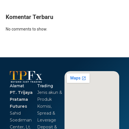
Komentar Terbaru
No comments to show.
Alamat
Trading
PT. Trijaya
Jenis akun &
Pratama
Produk
Futures
Komisi,
Sahid
Spread &
Soedirman
Leverage
Center, Lt.
Deposit &