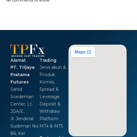
No comments to show.
Alamat
Trading
PT. Trijaya
Jenis akun &
Pratama
Produk
Futures
Komisi,
Sahid
Spread &
Soedirman
Leverage
Center, Lt.
Deposit &
20A/E,
Withdraw
Jl. Jenderal
Platform
Sudirman No
MT4 & MT5
86, Kel.