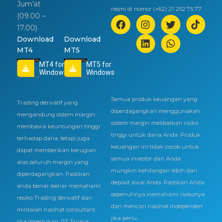
Jum’at
resmi di nomor (+62) 21 252 75 77
(09.00 –
17.00)
Download
Download
MT4
MT5
MT4 for
MT5 for
Windows
Windows
Semua produk keuangan yang
Trading derivatif yang
diperdagangkan menggunakan
mengandung sistem margin
sistem margin melibatkan risiko
membawa keuntungan tinggi
tinggi untuk dana Anda. Produk
terhadap dana, tetapi juga
keuangan ini tidak cocok untuk
dapat memberikan kerugian
semua investor dan Anda
atas seluruh margin yang
mungkin kehilangan lebih dari
diperdagangkan. Pastikan
deposit awal Anda. Pastikan Anda
anda benar-benar memahami
sepenuhnya memahami risikonya
resiko Trading derivatif dan
dan mencari nasihat independen
mintalah nasihat consultant
jika perlu.
jika diperlukan. PT Trijaya