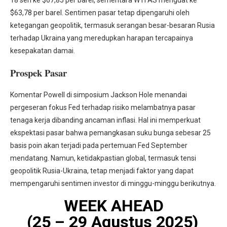
18 sen ke $67,85 per barel, sementara WTI AS menguat ke
$63,78 per barel. Sentimen pasar tetap dipengaruhi oleh
ketegangan geopolitik, termasuk serangan besar-besaran Rusia
terhadap Ukraina yang meredupkan harapan tercapainya
kesepakatan damai.
Prospek Pasar
Komentar Powell di simposium Jackson Hole menandai
pergeseran fokus Fed terhadap risiko melambatnya pasar
tenaga kerja dibanding ancaman inflasi. Hal ini memperkuat
ekspektasi pasar bahwa pemangkasan suku bunga sebesar 25
basis poin akan terjadi pada pertemuan Fed September
mendatang. Namun, ketidakpastian global, termasuk tensi
geopolitik Rusia-Ukraina, tetap menjadi faktor yang dapat
mempengaruhi sentimen investor di minggu-minggu berikutnya.
WEEK AHEAD
(25 – 29 Agustus 2025)