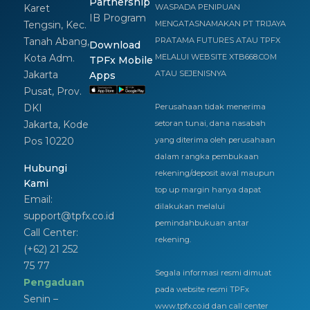
Partnership
Karet
WASPADA PENIPUAN
IB Program
Tengsin, Kec.
MENGATASNAMAKAN PT TRIJAYA
Tanah Abang,
PRATAMA FUTURES ATAU TPFX
Download
Kota Adm.
MELALUI WEBSITE XTB668.COM
TPFx Mobile
Jakarta
ATAU SEJENISNYA
Apps
Pusat, Prov.
DKI
Perusahaan tidak menerima
Jakarta, Kode
setoran tunai, dana nasabah
Pos 10220
yang diterima oleh perusahaan
dalam rangka pembukaan
Hubungi
rekening/deposit awal maupun
Kami
top up margin hanya dapat
Email:
dilakukan melalui
support@tpfx.co.id
pemindahbukuan antar
Call Center:
rekening.
(+62) 21 252
75 77
Segala informasi resmi dimuat
Pengaduan
pada website resmi TPFx
Senin –
www.tpfx.co.id dan call center