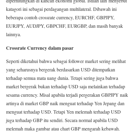
diperhitungkan di kancah ekonomi global. Istilah lain
menyebut
katagori ini sebagai perdagangan multilateral.
Dibawah ini
beberapa contoh crossrate currency,
EURCHF,
GBPJPY,
EURJPY,
AUDJPY,
GBPCHF,
EURGBP, d
an masih banyak
lainnya.
Crossrate Currency dalam pasar
Seperti diketahui bahwa sebagai follower market sering melihat
yang seharusnya bergerak berdasarkan USD ditempatkan
terhadap semua mata uang dunia. Tetapi sering juga bahwa
market bergerak bukan terhadap USD saja melainkan terhadap
sesama currency. Misal apabila terjadi pergerakan GBPJPY naik
artinya di market GBP naik menguat terhadap Yen Jepang dan
menguat terhadap USD. Tetapi Yen melemah terhadap USD
juga terhadap GBP itu sendiri. Secara normal apabila USD
melemah maka gambar atau chart GBP mengarah kebawah.