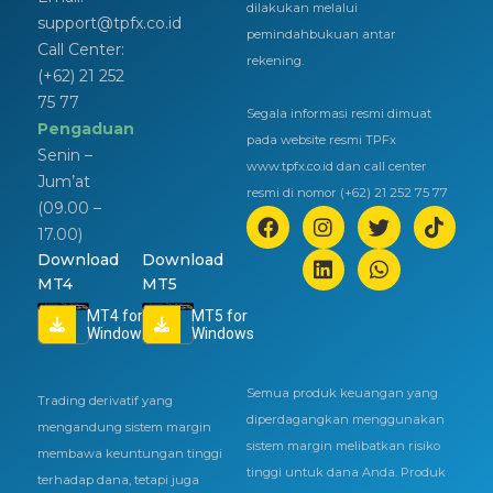
dilakukan melalui
support@tpfx.co.id
pemindahbukuan antar
Call Center:
rekening.
(+62) 21 252
75 77
Segala informasi resmi dimuat
Pengaduan
pada website resmi TPFx
Senin –
www.tpfx.co.id dan call center
Jum’at
resmi di nomor (+62) 21 252 75 77
(09.00 –
17.00)
Download
Download
MT4
MT5
MT4 for
MT5 for
Windows
Windows
Semua produk keuangan yang
Trading derivatif yang
diperdagangkan menggunakan
mengandung sistem margin
sistem margin melibatkan risiko
membawa keuntungan tinggi
tinggi untuk dana Anda. Produk
terhadap dana, tetapi juga