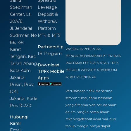
Sahid
Spread &
Soedirman
Leverage
Center, Lt.
Deposit &
20A/E,
Withdraw
Jl. Jenderal
Platform
Sudirman No
MT4 & MT5
86, Kel.
Partnership
Karet
WASPADA PENIPUAN
IB Program
Tengsin, Kec.
MENGATASNAMAKAN PT TRIJAYA
Tanah Abang,
PRATAMA FUTURES ATAU TPFX
Download
Kota Adm.
MELALUI WEBSITE XTB668.COM
TPFx Mobile
Jakarta
ATAU SEJENISNYA
Apps
Pusat, Prov.
DKI
Perusahaan tidak menerima
Jakarta, Kode
setoran tunai, dana nasabah
Pos 10220
yang diterima oleh perusahaan
dalam rangka pembukaan
Hubungi
rekening/deposit awal maupun
Kami
top up margin hanya dapat
Email: