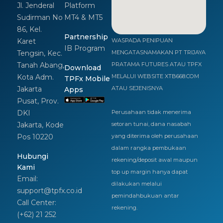
Jl. Jenderal
Platform
Sudirman No
MT4 & MT5
86, Kel.
Partnership
Karet
WASPADA PENIPUAN
IB Program
Tengsin, Kec.
MENGATASNAMAKAN PT TRIJAYA
Tanah Abang,
PRATAMA FUTURES ATAU TPFX
Download
Kota Adm.
MELALUI WEBSITE XTB668.COM
TPFx Mobile
Jakarta
ATAU SEJENISNYA
Apps
Pusat, Prov.
DKI
Perusahaan tidak menerima
Jakarta, Kode
setoran tunai, dana nasabah
Pos 10220
yang diterima oleh perusahaan
dalam rangka pembukaan
Hubungi
rekening/deposit awal maupun
Kami
top up margin hanya dapat
Email:
dilakukan melalui
support@tpfx.co.id
pemindahbukuan antar
Call Center:
rekening.
(+62) 21 252