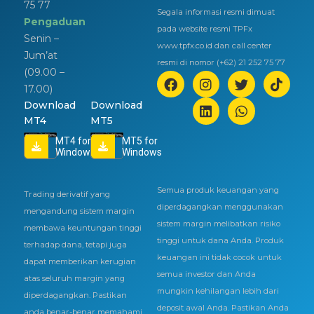
75 77
Segala informasi resmi dimuat
Pengaduan
pada website resmi TPFx
Senin –
www.tpfx.co.id dan call center
Jum’at
resmi di nomor (+62) 21 252 75 77
(09.00 –
17.00)
Download
Download
MT4
MT5
MT4 for
MT5 for
Windows
Windows
Semua produk keuangan yang
Trading derivatif yang
diperdagangkan menggunakan
mengandung sistem margin
sistem margin melibatkan risiko
membawa keuntungan tinggi
tinggi untuk dana Anda. Produk
terhadap dana, tetapi juga
keuangan ini tidak cocok untuk
dapat memberikan kerugian
semua investor dan Anda
atas seluruh margin yang
mungkin kehilangan lebih dari
diperdagangkan. Pastikan
deposit awal Anda. Pastikan Anda
anda benar-benar memahami