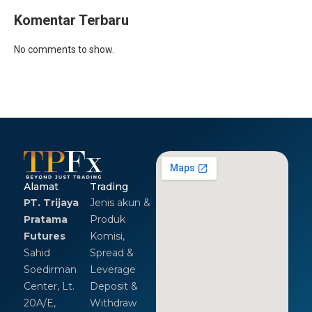
Komentar Terbaru
No comments to show.
Alamat
Trading
PT. Trijaya
Jenis akun &
Pratama
Produk
Futures
Komisi,
Sahid
Spread &
Soedirman
Leverage
Center, Lt.
Deposit &
20A/E,
Withdraw