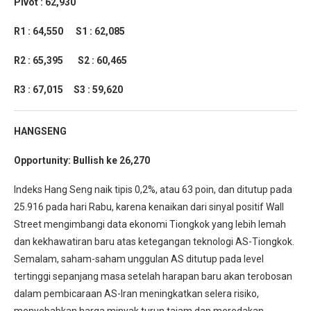
Pivot : 62,930
R1 : 64,550
S1 : 62,085
R2 : 65,395
S2 : 60,465
R3 : 67,015
S3 : 59,620
HANGSENG
Opportunity:
Bullish ke 26,270
Indeks Hang Seng naik tipis 0,2%, atau 63 poin, dan ditutup pada
25.916 pada hari Rabu, karena kenaikan dari sinyal positif Wall
Street mengimbangi data ekonomi Tiongkok yang lebih lemah
dan kekhawatiran baru atas ketegangan teknologi AS-Tiongkok.
Semalam, saham-saham unggulan AS ditutup pada level
tertinggi sepanjang masa setelah harapan baru akan terobosan
dalam pembicaraan AS-Iran meningkatkan selera risiko,
menyebabkan harga minyak turun tajam dan meredakan