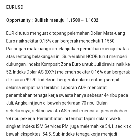
EURUSD
Opportunity :
Bullish menuju 1.1580 – 1.1602
EUR ditutup menguat ditopang pelemahan Dollar. Mata-uang
Euro naik sekitar 0,15% dan bergerak mendekati 1,1550.
Pasangan mata uang ini melanjutkan pemulihan menuju batas
atas rentang belakangan ini. Survei akhir HCOB turut memberi
dukungan. Indeks Komposit Zona Euro untuk Juli direvisi naik ke
52. Indeks Dolar AS (DXY) melemah sekitar 0,16% dan bergerak
di kisaran 99,70. Indeks ini bergerak dalam rentang sempit
selama empat hari terakhir. Laporan ADP mencatat
penambahan tenaga kerja swasta hanya sebesar 44 ribu pada
Juli. Angka ini jauh di bawah perkiraan 70 ribu. Bulan
sebelumnya, sektor swasta AS masih mencatat penambahan
98 ribu pekerja. Perlambatan ini terlihat tajam dalam waktu
singkat. Indeks ISM Services PMI juga melemah ke 54,1, sedikit di
bawah ekspektasi 54,5. Sub-indeks tenaga kerja menjadi