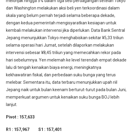
melonjak hingga 5% dalam tiga sesi perdagangan setelah Tokyo
dan Washington melakukan aksi beli yen terkoordinasi dalam
skala yang belum pernah terjadi selama beberapa dekade,
dengan kedua pemerintah mengisyaratkan kesiapan untuk
kembali melakukan intervensi jika diperlukan. Data Bank Sentral
Jepang menunjukkan Tokyo menghabiskan sekitar ¥5,33 triliun
selama operasi hari Jumat, setelah dilaporkan melakukan
intervensi sebesar ¥8,45 triliun yang memecahkan rekor pada
hari sebelumnya. Yen melemah ke level terendah empat dekade
lalu di tengah kenaikan biaya energi, meningkatnya
kekhawatiran fiskal, dan perbedaan suku bunga yang terus
melebar. Sementara itu, data terbaru menunjukkan upah riil
Jepang naik untuk bulan keenam berturut-turut pada bulan Juni,
memperkuat argumen untuk kenaikan suku bunga BOJ lebih
lanjut.
Pivot : 157,633
R1 : 157,967 S1 : 157,401