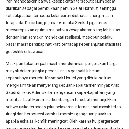
Iran menegaskan bahwa kesepakatan tersebut belum dapat
diartikan sebagai pembukaan penuh Selat Hormuz, sehingga
ketidakpastian terhadap kelancaran distribusi energi masih
tetap ada. Di sisi lain, pejabat Amerika Serikat juga terus
menyampaikan optimisme bahwa kesepakatan yang lebih luas
dengan Iran semakin mendekati realisasi, meskipun pelaku
pasar masih bersikap hati-hati terhadap keberlanjutan stabilitas
geopolitik di kawasan.
Meskipun tekanan jual masih mendominasi pergerakan harga
minyak dalam jangka pendek, risiko geopolitik belum
sepenuhnya mereda. Kelompok Houthi yang didukung Iran
mengklaim telah menyerang sebuah kapal tanker minyak Arab
Saudi di Teluk Aden serta mengancam kapal-kapal lain yang
melintasi Laut Merah. Perkembangan tersebut menunjukkan
bahwa risiko terhadap jalur pelayaran internasional masih tetap
tinggi dan berpotensi kembali memicu gangguan pasokan
apabila eskalasi konflik meningkat. Oleh karena itu, pergerakan
harga minyak ke depan diperkirakan akan tetap dipengaruhi oleh