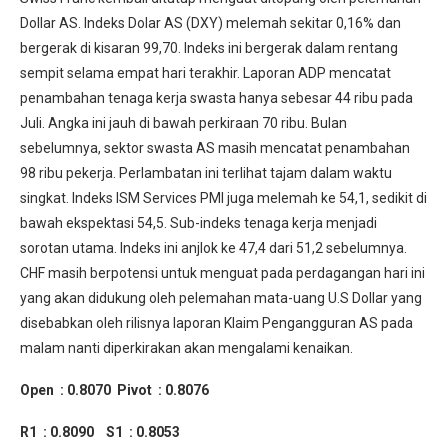
Dollar AS. Indeks Dolar AS (DXY) melemah sekitar 0,16% dan
bergerak di kisaran 99,70. Indeks ini bergerak dalam rentang
sempit selama empat hari terakhir. Laporan ADP mencatat
penambahan tenaga kerja swasta hanya sebesar 44 ribu pada
Juli. Angka ini jauh di bawah perkiraan 70 ribu. Bulan
sebelumnya, sektor swasta AS masih mencatat penambahan
98 ribu pekerja. Perlambatan ini terlihat tajam dalam waktu
singkat. Indeks ISM Services PMI juga melemah ke 54,1, sedikit di
bawah ekspektasi 54,5. Sub-indeks tenaga kerja menjadi
sorotan utama. Indeks ini anjlok ke 47,4 dari 51,2 sebelumnya.
CHF masih berpotensi untuk menguat pada perdagangan hari ini
yang akan didukung oleh pelemahan mata-uang U.S Dollar yang
disebabkan oleh rilisnya laporan Klaim Pengangguran AS pada
malam nanti diperkirakan akan mengalami kenaikan.
Open : 0.8070
Pivot : 0.8076
R1 : 0.8090
S1 : 0.8053