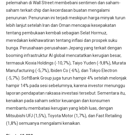
pelemahan di Wall Street membebani sentimen dan saham-
saham terkait chip dan kecerdasan buatan mengalami
penurunan. Penurunan ini terjadi meskipun harga minyak turun
lebih lanjut setelah Iran dan Oman mencapai kesepakatan
tentang pembukaan kembali sebagian Selat Hormuz,
meredakan kekhawatiran tentang inflasi dan prospek suku
bunga. Perusahaan-perusahaan Jepang yang terkait dengan
booming infrastruktur AI global mencatatkan kerugian besar,
termasuk Kioxia Holdings (-10,7%), Taiyo Yuden (-9,8%), Murata
Manufacturing (-5,7%), Ibiden Co (-6%), dan Tokyo Electron
(-5,7%). SoftBank Group juga turun hampir 4% setelah melonjak
hampir 14% pada sesi sebelumnya, karena investor menunggu
laporan pendapatan raksasa investasi tersebut. Sementara itu,
kenaikan pada saham sektor keuangan dan konsumen
membantu membatasi kerugian yang lebih luas, dengan
Mitsubishi UFJ (1,5%), Toyota Motor (1,7%), dan Fast Retailing
(1,8%) semuanya mengalami kenaikan.