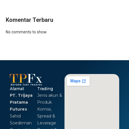
Komentar Terbaru
No comments to show.
Alamat
Trading
PT. Trijaya
Jenis akun &
Pratama
Produk
Futures
Komisi,
Sahid
Spread &
Soedirman
Leverage