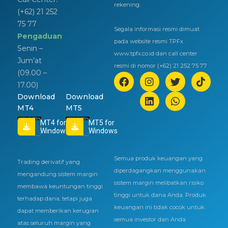
rekening.
(+62) 21 252
75 77
Segala informasi resmi dimuat
Pengaduan
pada website resmi TPFx
Senin –
www.tpfx.co.id dan call center
Jum’at
resmi di nomor (+62) 21 252 75 77
(09.00 –
17.00)
Download
Download
MT4
MT5
MT4 for
MT5 for
Windows
Windows
Semua produk keuangan yang
Trading derivatif yang
diperdagangkan menggunakan
mengandung sistem margin
sistem margin melibatkan risiko
membawa keuntungan tinggi
tinggi untuk dana Anda. Produk
terhadap dana, tetapi juga
keuangan ini tidak cocok untuk
dapat memberikan kerugian
semua investor dan Anda
atas seluruh margin yang