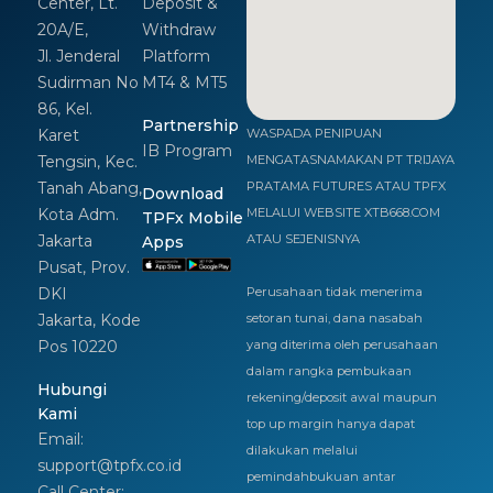
Center, Lt.
Deposit &
20A/E,
Withdraw
Jl. Jenderal
Platform
Sudirman No
MT4 & MT5
86, Kel.
Partnership
Karet
WASPADA PENIPUAN
IB Program
Tengsin, Kec.
MENGATASNAMAKAN PT TRIJAYA
Tanah Abang,
PRATAMA FUTURES ATAU TPFX
Download
Kota Adm.
MELALUI WEBSITE XTB668.COM
TPFx Mobile
Jakarta
ATAU SEJENISNYA
Apps
Pusat, Prov.
DKI
Perusahaan tidak menerima
Jakarta, Kode
setoran tunai, dana nasabah
Pos 10220
yang diterima oleh perusahaan
dalam rangka pembukaan
Hubungi
rekening/deposit awal maupun
Kami
top up margin hanya dapat
Email:
dilakukan melalui
support@tpfx.co.id
pemindahbukuan antar
Call Center: