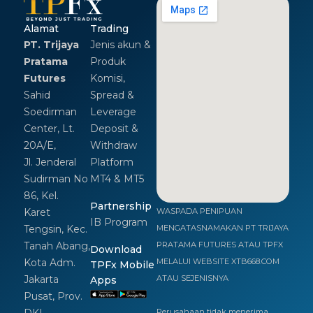
Alamat
Trading
PT. Trijaya
Jenis akun &
Pratama
Produk
Futures
Komisi,
Sahid
Spread &
Soedirman
Leverage
Center, Lt.
Deposit &
20A/E,
Withdraw
Jl. Jenderal
Platform
Sudirman No
MT4 & MT5
86, Kel.
Partnership
Karet
WASPADA PENIPUAN
IB Program
Tengsin, Kec.
MENGATASNAMAKAN PT TRIJAYA
Tanah Abang,
PRATAMA FUTURES ATAU TPFX
Download
Kota Adm.
MELALUI WEBSITE XTB668.COM
TPFx Mobile
Jakarta
ATAU SEJENISNYA
Apps
Pusat, Prov.
DKI
Perusahaan tidak menerima