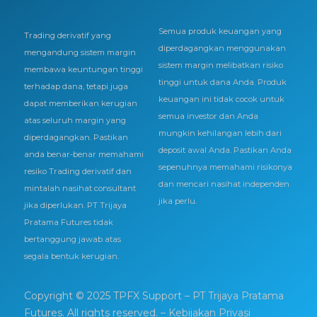
Semua produk keuangan yang
Trading derivatif yang
diperdagangkan menggunakan
mengandung sistem margin
sistem margin melibatkan risiko
membawa keuntungan tinggi
tinggi untuk dana Anda. Produk
terhadap dana, tetapi juga
keuangan ini tidak cocok untuk
dapat memberikan kerugian
semua investor dan Anda
atas seluruh margin yang
mungkin kehilangan lebih dari
diperdagangkan. Pastikan
deposit awal Anda. Pastikan Anda
anda benar-benar memahami
sepenuhnya memahami risikonya
resiko Trading derivatif dan
dan mencari nasihat independen
mintalah nasihat consultant
jika perlu.
jika diperlukan. PT Trijaya
Pratama Futures tidak
bertanggung jawab atas
segala bentuk kerugian.
Copyright © 2025 TPFX Support – PT Trijaya Pratama
Futures. All rights reserved.
– Kebijakan Privasi