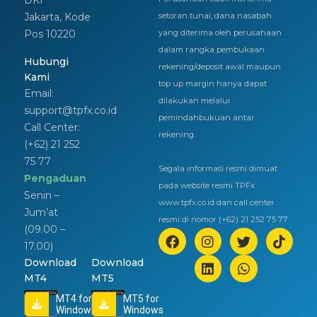
Jakarta, Kode
setoran tunai, dana nasabah
Pos 10220
yang diterima oleh perusahaan
dalam rangka pembukaan
Hubungi
rekening/deposit awal maupun
Kami
top up margin hanya dapat
Email:
dilakukan melalui
support@tpfx.co.id
pemindahbukuan antar
Call Center:
rekening.
(+62) 21 252
75 77
Segala informasi resmi dimuat
Pengaduan
pada website resmi TPFx
Senin –
www.tpfx.co.id dan call center
Jum’at
resmi di nomor (+62) 21 252 75 77
(09.00 –
17.00)
Download
Download
MT4
MT5
MT4 for
MT5 for
Windows
Windows