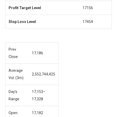
Profit
Target Level
17156
Stop Loss Level
17454
Prev
17,186
Close
Average
2,552,744,425
Vol. (3m)
Day’s
17,153
–
Range
17,328
Open
17,182