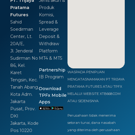
PT. Trijaya
Jenis akun &
Pratama
Produk
Futures
Komisi,
Sahid
Spread &
Soedirman
Leverage
Center, Lt.
Deposit &
20A/E,
Withdraw
Jl. Jenderal
Platform
Sudirman No
MT4 & MT5
86, Kel.
Partnership
Karet
WASPADA PENIPUAN
IB Program
Tengsin, Kec.
MENGATASNAMAKAN PT TRIJAYA
Tanah Abang,
PRATAMA FUTURES ATAU TPFX
Download
Kota Adm.
MELALUI WEBSITE XTB668.COM
TPFx Mobile
Jakarta
ATAU SEJENISNYA
Apps
Pusat, Prov.
DKI
Perusahaan tidak menerima
Jakarta, Kode
setoran tunai, dana nasabah
Pos 10220
yang diterima oleh perusahaan