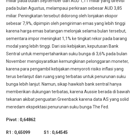
miliar pada bulan September dari AUD 1,11 miliar yang direvisi
pada bulan Agustus, melampaui perkiraan sebesar AUD 3,85
miliar. Peningkatan tersebut didorong oleh lonjakan ekspor
sebesar 7,9%, dipimpin oleh pengiriman emas yang lebih tinggi
karena harga emas batangan melonjak selama bulan tersebut,
sementara impor meningkat 1,1% ke tingkat rekor pada barang
modal yang lebih tinggi. Dari sisi kebijakan, keputusan Bank
Sentral untuk mempertahankan suku bunga di 3,6% pada bulan
November mengisyaratkan kemungkinan pelonggaran moneter,
karena para pengambil kebijakan menyoroti risiko inflasi yang
terus berlanjut dan ruang yang terbatas untuk penurunan suku
bunga lebih lanjut. Namun, sikap hawkish bank sentral hanya
memberikan dukungan terbatas, karena Aussie berada di bawah
tekanan akibat penguatan Greenback karena data AS yang solid
meredam ekspektasi penurunan suku bunga The Fed.
Pivot : 0,64862
R1 : 0,65099 S1 : 0,64545