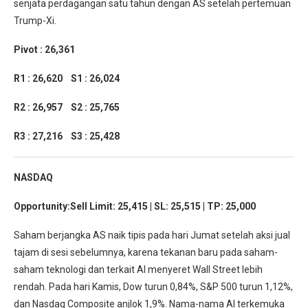
senjata perdagangan satu tahun dengan AS setelah pertemuan
Trump-Xi.
Pivot : 26,361
R1 : 26,620 S1 : 26,024
R2 : 26,957 S2 : 25,765
R3 : 27,216 S3 : 25,428
NASDAQ
Opportunity:Sell Limit: 25,415 | SL: 25,515 | TP: 25,000
Saham berjangka AS naik tipis pada hari Jumat setelah aksi jual
tajam di sesi sebelumnya, karena tekanan baru pada saham-
saham teknologi dan terkait AI menyeret Wall Street lebih
rendah. Pada hari Kamis, Dow turun 0,84%, S&P 500 turun 1,12%,
dan Nasdaq Composite anjlok 1,9%. Nama-nama AI terkemuka