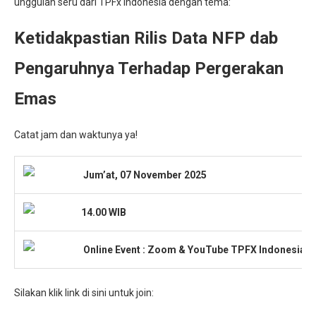
unggulan seru dari TPFx Indonesia dengan tema:
Ketidakpastian Rilis Data NFP dab
Pengaruhnya Terhadap Pergerakan
Emas
Catat jam dan waktunya ya!
Jum’at, 07 November 2025
14.00 WIB
Onlin
e Event : Zoom & YouTube TPFX Indonesia
Silakan klik link di sini untuk join: