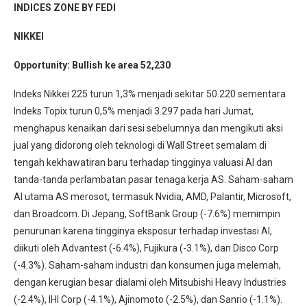
INDICES ZONE BY FEDI
NIKKEI
Opportunity: Bullish ke area 52,230
Indeks Nikkei 225 turun 1,3% menjadi sekitar 50.220 sementara
Indeks Topix turun 0,5% menjadi 3.297 pada hari Jumat,
menghapus kenaikan dari sesi sebelumnya dan mengikuti aksi
jual yang didorong oleh teknologi di Wall Street semalam di
tengah kekhawatiran baru terhadap tingginya valuasi AI dan
tanda-tanda perlambatan pasar tenaga kerja AS. Saham-saham
AI utama AS merosot, termasuk Nvidia, AMD, Palantir, Microsoft,
dan Broadcom. Di Jepang, SoftBank Group (-7.6%) memimpin
penurunan karena tingginya eksposur terhadap investasi AI,
diikuti oleh Advantest (-6.4%), Fujikura (-3.1%), dan Disco Corp
(-4.3%). Saham-saham industri dan konsumen juga melemah,
dengan kerugian besar dialami oleh Mitsubishi Heavy Industries
(-2.4%), IHI Corp (-4.1%), Ajinomoto (-2.5%), dan Sanrio (-1.1%).