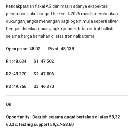
Ketidakpastian fiskal AS dan masih adanya ekspektasi
penurunan suku bunga The Fed di 2026 masih memberikan
dukungan jangka menengah bagi logam mulia seperti silver.
Dengan demikian, bias jangka pendek tetap netral-bullish
selama harga bertahan di atas tren naik utama.
Open price :48.02 Pivot :48.138
R1 :48.634 S1 :47.502
R2 :49.270 S2 :47.006
R3 :49.766 S3 :46.370
Oil
Opportunity : Bearish selama gagal bertahan di atas 59,32-
60,32, testing support 59,27-58,60