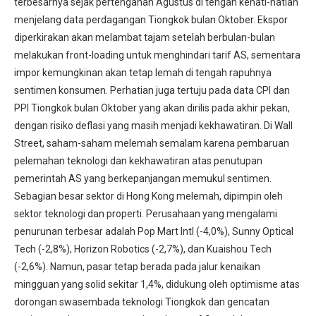
terbesarnya sejak pertengahan Agustus di tengah kehati-hatian
menjelang data perdagangan Tiongkok bulan Oktober. Ekspor
diperkirakan akan melambat tajam setelah berbulan-bulan
melakukan front-loading untuk menghindari tarif AS, sementara
impor kemungkinan akan tetap lemah di tengah rapuhnya
sentimen konsumen. Perhatian juga tertuju pada data CPI dan
PPI Tiongkok bulan Oktober yang akan dirilis pada akhir pekan,
dengan risiko deflasi yang masih menjadi kekhawatiran. Di Wall
Street, saham-saham melemah semalam karena pembaruan
pelemahan teknologi dan kekhawatiran atas penutupan
pemerintah AS yang berkepanjangan memukul sentimen.
Sebagian besar sektor di Hong Kong melemah, dipimpin oleh
sektor teknologi dan properti. Perusahaan yang mengalami
penurunan terbesar adalah Pop Mart Intl (-4,0%), Sunny Optical
Tech (-2,8%), Horizon Robotics (-2,7%), dan Kuaishou Tech
(-2,6%). Namun, pasar tetap berada pada jalur kenaikan
mingguan yang solid sekitar 1,4%, didukung oleh optimisme atas
dorongan swasembada teknologi Tiongkok dan gencatan