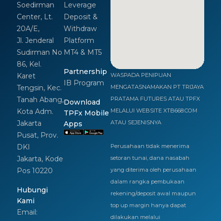
Soedirman
Leverage
Center, Lt.
Deposit &
20A/E,
Withdraw
Jl. Jenderal
Platform
Sudirman No
MT4 & MT5
86, Kel.
Partnership
Karet
WASPADA PENIPUAN
IB Program
Tengsin, Kec.
MENGATASNAMAKAN PT TRIJAYA
Tanah Abang,
PRATAMA FUTURES ATAU TPFX
Download
Kota Adm.
MELALUI WEBSITE XTB668.COM
TPFx Mobile
Jakarta
ATAU SEJENISNYA
Apps
Pusat, Prov.
DKI
Perusahaan tidak menerima
Jakarta, Kode
setoran tunai, dana nasabah
Pos 10220
yang diterima oleh perusahaan
dalam rangka pembukaan
Hubungi
rekening/deposit awal maupun
Kami
top up margin hanya dapat
Email:
dilakukan melalui