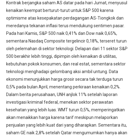
Kontrak berjangka saham AS datar pada hari Jumat, menyusul
kenaikan keempat berturut-turut untuk S&P 500 karena
optimisme atas kesepakatan perdagangan AS-Tiongkok dan
meredanya tekanan inflasi terus mendukung sentimen pasar.
Pada hari Kamis, S&P 500 naik 0,41% dan Dow naik 0,65%,
sementara Nasdaq Composite tergelincir 0,18%, terseret turun
oleh pelemahan di sektor teknologi. Delapan dari 11 sektor S&P
500 berakhir lebih tinggi, dipimpin oleh kenaikan di utilitas,
kebutuhan pokok konsumen, dan real estat, sementara sektor
teknologi menghadapi gelombang aksi ambil untung. Data
ekonomi menunjukkan harga grosir secara tak terduga turun
0,5% pada bulan April, menentang perkiraan kenaikan 0,2%.
Dalam berita perusahaan, UNH anjlok 11% setelah laporan
investigasi kriminal federal, menekan sektor perawatan
kesehatan yang lebih luas. WMT turun 0,5%, memperingatkan
akan menaikkan harga karena tarif meskipun melaporkan
penjualan yang lebih kuat dari yang diharapkan. Sementara itu,
saham GE naik 2,8% setelah Qatar mengumumkan hanya akan