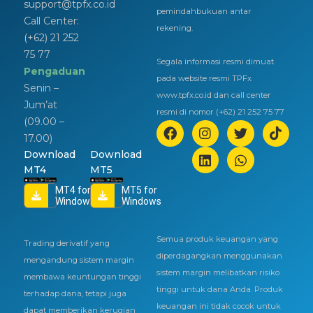
support@tpfx.co.id
pemindahbukuan antar
Call Center:
rekening.
(+62) 21 252
75 77
Segala informasi resmi dimuat
Pengaduan
pada website resmi TPFx
Senin –
www.tpfx.co.id dan call center
Jum’at
resmi di nomor (+62) 21 252 75 77
(09.00 –
17.00)
Download
Download
MT4
MT5
MT4 for
MT5 for
Windows
Windows
Semua produk keuangan yang
Trading derivatif yang
diperdagangkan menggunakan
mengandung sistem margin
sistem margin melibatkan risiko
membawa keuntungan tinggi
tinggi untuk dana Anda. Produk
terhadap dana, tetapi juga
keuangan ini tidak cocok untuk
dapat memberikan kerugian