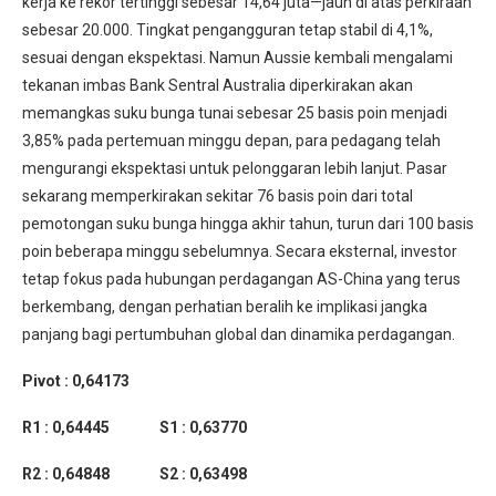
kerja ke rekor tertinggi sebesar 14,64 juta—jauh di atas perkiraan
sebesar 20.000. Tingkat pengangguran tetap stabil di 4,1%,
sesuai dengan ekspektasi. Namun Aussie kembali mengalami
tekanan imbas Bank Sentral Australia diperkirakan akan
memangkas suku bunga tunai sebesar 25 basis poin menjadi
3,85% pada pertemuan minggu depan, para pedagang telah
mengurangi ekspektasi untuk pelonggaran lebih lanjut. Pasar
sekarang memperkirakan sekitar 76 basis poin dari total
pemotongan suku bunga hingga akhir tahun, turun dari 100 basis
poin beberapa minggu sebelumnya. Secara eksternal, investor
tetap fokus pada hubungan perdagangan AS-China yang terus
berkembang, dengan perhatian beralih ke implikasi jangka
panjang bagi pertumbuhan global dan dinamika perdagangan.
Pivot : 0,64173
R1 : 0,64445 S1 : 0,63770
R2 : 0,64848 S2 : 0,63498