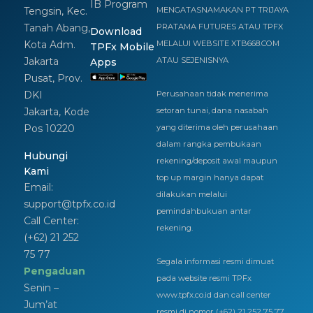
IB Program
Tengsin, Kec.
MENGATASNAMAKAN PT TRIJAYA
Tanah Abang,
PRATAMA FUTURES ATAU TPFX
Download
Kota Adm.
MELALUI WEBSITE XTB668.COM
TPFx Mobile
Jakarta
ATAU SEJENISNYA
Apps
Pusat, Prov.
DKI
Perusahaan tidak menerima
Jakarta, Kode
setoran tunai, dana nasabah
Pos 10220
yang diterima oleh perusahaan
dalam rangka pembukaan
Hubungi
rekening/deposit awal maupun
Kami
top up margin hanya dapat
Email:
dilakukan melalui
support@tpfx.co.id
pemindahbukuan antar
Call Center:
rekening.
(+62) 21 252
75 77
Segala informasi resmi dimuat
Pengaduan
pada website resmi TPFx
Senin –
www.tpfx.co.id dan call center
Jum’at
resmi di nomor (+62) 21 252 75 77