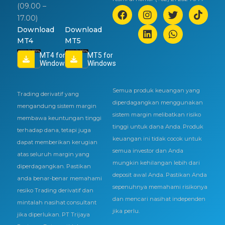
(09.00 –
17.00)
Download
Download
MT4
MT5
MT4 for
MT5 for
Windows
Windows
Semua produk keuangan yang
Trading derivatif yang
diperdagangkan menggunakan
mengandung sistem margin
sistem margin melibatkan risiko
membawa keuntungan tinggi
tinggi untuk dana Anda. Produk
terhadap dana, tetapi juga
keuangan ini tidak cocok untuk
dapat memberikan kerugian
semua investor dan Anda
atas seluruh margin yang
mungkin kehilangan lebih dari
diperdagangkan. Pastikan
deposit awal Anda. Pastikan Anda
anda benar-benar memahami
sepenuhnya memahami risikonya
resiko Trading derivatif dan
dan mencari nasihat independen
mintalah nasihat consultant
jika perlu.
jika diperlukan. PT Trijaya