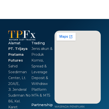
Alamat
Trading
PT. Trijaya
Jenis akun &
Pratama
Produk
Futures
Komisi,
Sahid
Spread &
Soedirman
Leverage
Center, Lt.
Deposit &
20A/E,
Withdraw
Jl. Jenderal
Platform
Sudirman No
MT4 & MT5
86, Kel.
Partnership
Karet
WASPADA PENIPUAN