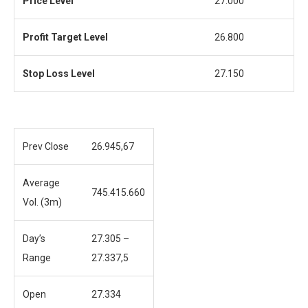
Price Level
27.000
Profit
Target Level
26.800
Stop Loss Level
27.150
Prev Close
26.945,67
Average
745.415.660
Vol. (3m)
Day’s
27.305 –
Range
27.337,5
Open
27.334