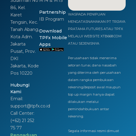
Sudirman No
MT4 & MT5
86, Kel.
Partnership
Karet
WASPADA PENIPUAN
IB Program
Tengsin, Kec.
MENGATASNAMAKAN PT TRIJAYA
Tanah Abang,
PRATAMA FUTURES ATAU TPFX
Download
Kota Adm.
MELALUI WEBSITE XTB668.COM
TPFx Mobile
Jakarta
ATAU SEJENISNYA
Apps
Pusat, Prov.
DKI
Perusahaan tidak menerima
Jakarta, Kode
setoran tunai, dana nasabah
Pos 10220
yang diterima oleh perusahaan
dalam rangka pembukaan
Hubungi
rekening/deposit awal maupun
Kami
top up margin hanya dapat
Email:
dilakukan melalui
support@tpfx.co.id
pemindahbukuan antar
Call Center:
rekening.
(+62) 21 252
75 77
Segala informasi resmi dimuat
Pengaduan