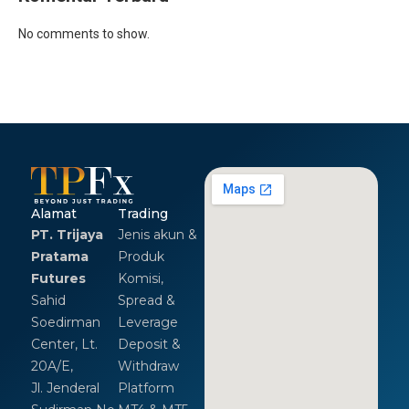
No comments to show.
Alamat
Trading
PT. Trijaya
Jenis akun &
Pratama
Produk
Futures
Komisi,
Sahid
Spread &
Soedirman
Leverage
Center, Lt.
Deposit &
20A/E,
Withdraw
Jl. Jenderal
Platform