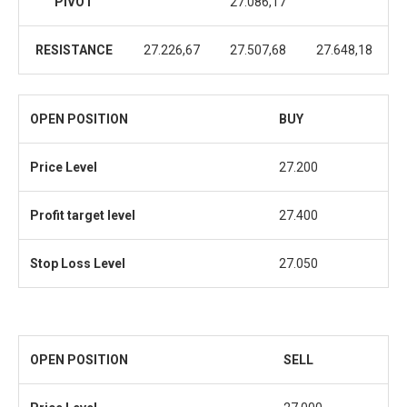
PIVOT
27.086,17
RESISTANCE
27.226,67
27.507,68
27.648,18
OPEN POSITION
BUY
Price Level
27.200
Profit target level
27.400
Stop Loss
Level
27.050
OPEN POSITION
SELL