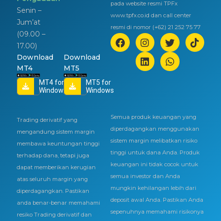
pada website resmi TPFx
Senin –
www.tpfx.co.id dan call center
Jum’at
resmi di nomor (+62) 21 252 75 77
(09.00 –
17.00)
Download
Download
MT4
MT5
MT4 for
MT5 for
Windows
Windows
Semua produk keuangan yang
Trading derivatif yang
diperdagangkan menggunakan
mengandung sistem margin
sistem margin melibatkan risiko
membawa keuntungan tinggi
tinggi untuk dana Anda. Produk
terhadap dana, tetapi juga
keuangan ini tidak cocok untuk
dapat memberikan kerugian
semua investor dan Anda
atas seluruh margin yang
mungkin kehilangan lebih dari
diperdagangkan. Pastikan
deposit awal Anda. Pastikan Anda
anda benar-benar memahami
sepenuhnya memahami risikonya
resiko Trading derivatif dan