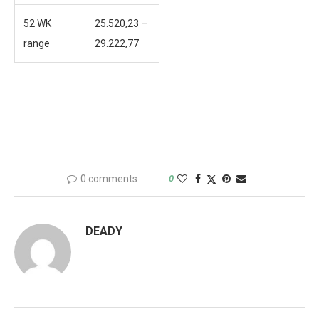
52 WK
25.520,23 –
range
29.222,77
0 comments
0
DEADY