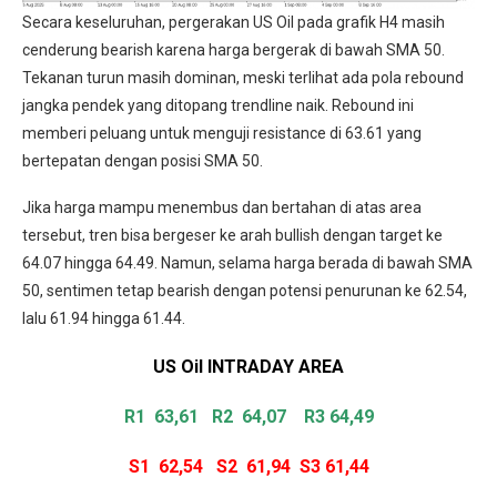
Secara keseluruhan, pergerakan US Oil pada grafik H4 masih
cenderung bearish karena harga bergerak di bawah SMA 50.
Tekanan turun masih dominan, meski terlihat ada pola rebound
jangka pendek yang ditopang trendline naik. Rebound ini
memberi peluang untuk menguji resistance di 63.61 yang
bertepatan dengan posisi SMA 50.
Jika harga mampu menembus dan bertahan di atas area
tersebut, tren bisa bergeser ke arah bullish dengan target ke
64.07 hingga 64.49. Namun, selama harga berada di bawah SMA
50, sentimen tetap bearish dengan potensi penurunan ke 62.54,
lalu 61.94 hingga 61.44.
US Oil INTRADAY
AREA
R1 63,61
R2 64,07 R3 64,49
S1 62,54
S2 61,94
S3 61,44