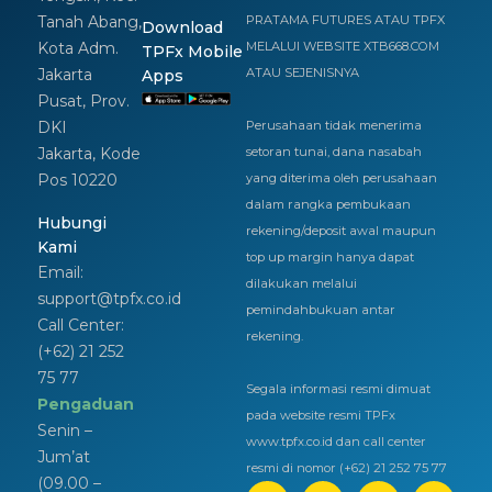
Tanah Abang,
PRATAMA FUTURES ATAU TPFX
Download
Kota Adm.
MELALUI WEBSITE XTB668.COM
TPFx Mobile
Jakarta
ATAU SEJENISNYA
Apps
Pusat, Prov.
DKI
Perusahaan tidak menerima
Jakarta, Kode
setoran tunai, dana nasabah
Pos 10220
yang diterima oleh perusahaan
dalam rangka pembukaan
Hubungi
rekening/deposit awal maupun
Kami
top up margin hanya dapat
Email:
dilakukan melalui
support@tpfx.co.id
pemindahbukuan antar
Call Center:
rekening.
(+62) 21 252
75 77
Segala informasi resmi dimuat
Pengaduan
pada website resmi TPFx
Senin –
www.tpfx.co.id dan call center
Jum’at
resmi di nomor (+62) 21 252 75 77
(09.00 –