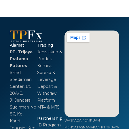
Alamat
Trading
PT. Trijaya
Jenis akun &
Pratama
Produk
Futures
Komisi,
Sahid
Spread &
Soedirman
Leverage
Center, Lt.
Deposit &
20A/E,
Withdraw
Jl. Jenderal
Platform
Sudirman No
MT4 & MT5
86, Kel.
Partnership
Karet
WASPADA PENIPUAN
IB Program
Tengsin, Kec.
MENGATASNAMAKAN PT TRIJAYA