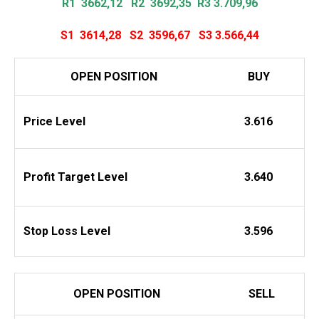
R1 3662,12
R2 3692,35 R3 3.709,96
S1 3614,28
S2 3596,67
S3 3.566,44
OPEN POSITION
BUY
Price Level
3.616
Profit
Target Level
3.640
Stop Loss Level
3.596
OPEN POSITION
SELL