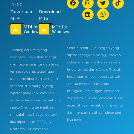
17.00)
Download
Download
MT4
MT5
MT4 for
MT5 for
Windows
Windows
Semua produk keuangan yang
Trading derivatif yang
diperdagangkan menggunakan
mengandung sistem margin
sistem margin melibatkan risiko
membawa keuntungan tinggi
tinggi untuk dana Anda. Produk
terhadap dana, tetapi juga
keuangan ini tidak cocok untuk
dapat memberikan kerugian
semua investor dan Anda
atas seluruh margin yang
mungkin kehilangan lebih dari
diperdagangkan. Pastikan
deposit awal Anda. Pastikan Anda
anda benar-benar memahami
sepenuhnya memahami risikonya
resiko Trading derivatif dan
dan mencari nasihat independen
mintalah nasihat consultant
jika perlu.
jika diperlukan. PT Trijaya
Pratama Futures tidak