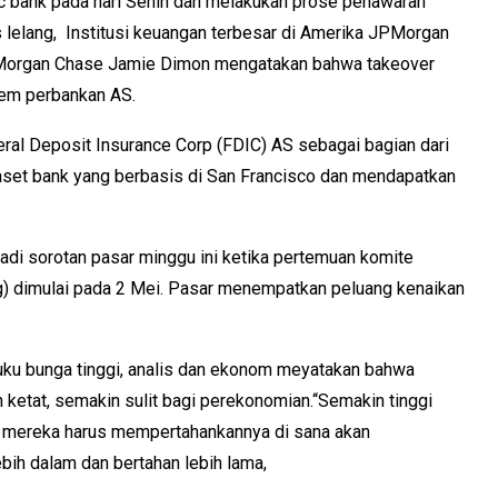
c bank pada hari Senin dan melakukan prose penawaran
 lelang, Institusi keuangan terbesar di Amerika JPMorgan
JPMorgan Chase Jamie Dimon mengatakan bahwa takeover
tem perbankan AS.
al Deposit Insurance Corp (FDIC) AS sebagai bagian dari
set bank yang berbasis di San Francisco dan mendapatkan
jadi sorotan pasar minggu ini ketika pertemuan komite
) dimulai pada 2 Mei. Pasar menempatkan peluang kenaikan
uku bunga tinggi, analis dan ekonom meyatakan bahwa
 ketat, semakin sulit bagi perekonomian.
“Semakin tinggi
 mereka harus mempertahankannya di sana akan
ebih dalam dan bertahan lebih lama,