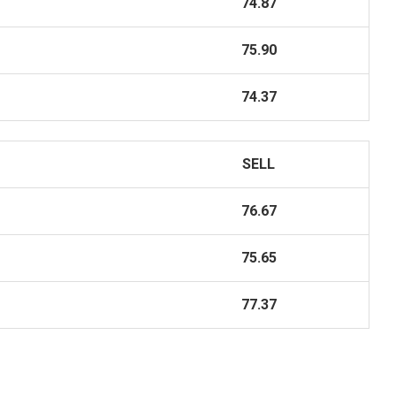
74.87
75.90
74.37
SELL
76.67
75.65
77.37