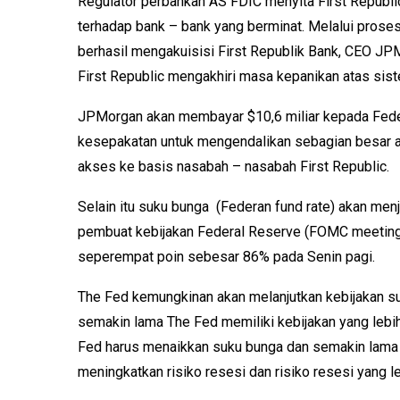
Regulator perbankan AS FDIC menyita First Republi
terhadap bank – bank yang berminat. Melalui proses
berhasil mengakuisisi First Republik Bank, CEO 
First Republic mengakhiri masa kepanikan atas sis
JPMorgan akan membayar $10,6 miliar kepada Feder
kesepakatan untuk mengendalikan sebagian besar a
akses ke basis nasabah – nasabah First Republic.
Selain itu suku bunga (Federan fund rate) akan men
pembuat kebijakan Federal Reserve (FOMC meeting
seperempat poin sebesar 86% pada Senin pagi.
The Fed kemungkinan akan melanjutkan kebijakan s
semakin lama The Fed memiliki kebijakan yang lebih
Fed harus menaikkan suku bunga dan semakin lama
meningkatkan risiko resesi dan risiko resesi yang l