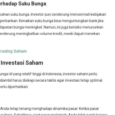
terhadap Suku Bunga
bahan suku bunga. Investor pun cenderung mencermati kebijakan
erbankan. Kenaikan suku bunga bisa menguntungkan bank jika
endapatan bunga meningkat. Namun, ini juga berisiko menurunkan
 cenderung meningkatkan volume kredit, meski dapat menekan
Trading Saham
m Investasi Saham
nga riil yang relatif tinggi di Indonesia, investor saham perlu
ambil harus disikapi secara taktis agar investasi tetap optimal.
erlu diperhatikan:
Anda tetap tenang menghadapi dinamika pasar. Ketika pasar
uforia. Sebaliknya, saat pasar melemah, Anda tidak panik karena