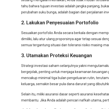
tahu bahwa tujuan investasi adalah jangka panjang, buk
perubahan suku bunga, adalah bagian dari perjalanan inve
2. Lakukan Penyesuaian Portofolio
Sesuaikan portofolio Anda secara berkala dengan memperha
dimiliki, lalu atur ulang proporsinya agar tetap sesuai d
semua tergantung situasi dan toleransi risiko masing-mas
3. Utamakan Proteksi Keuangan
Strategi investasi saham selanjutnya yakni mengutamaka
bergejolak, penting untuk menjaga keamanan keuangan pr
mencakup minimal tiga bulan pengeluaran rutin, teruta
keluarga, semakin besar pula dana darurat yang dibutuhk
Selain itu, miliki asuransi dasar seperti asuransi keseha
membantu. Jika Anda adalah pencari nafkah utama, perti