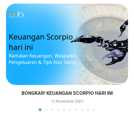
BONGKAR! KEUANGAN SCORPIO HARI INI
12 November 2025