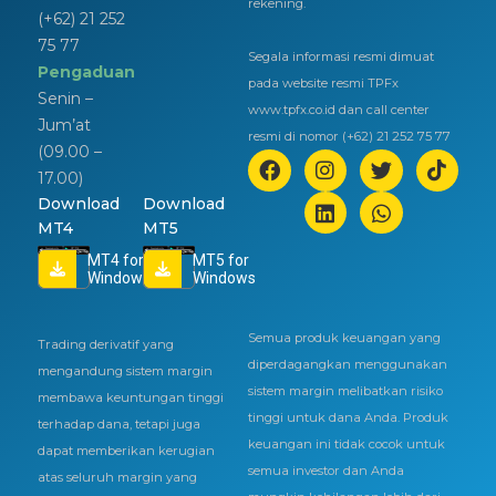
rekening.
(+62) 21 252
75 77
Segala informasi resmi dimuat
Pengaduan
pada website resmi TPFx
Senin –
www.tpfx.co.id dan call center
Jum’at
resmi di nomor (+62) 21 252 75 77
(09.00 –
17.00)
Download
Download
MT4
MT5
MT4 for
MT5 for
Windows
Windows
Semua produk keuangan yang
Trading derivatif yang
diperdagangkan menggunakan
mengandung sistem margin
sistem margin melibatkan risiko
membawa keuntungan tinggi
tinggi untuk dana Anda. Produk
terhadap dana, tetapi juga
keuangan ini tidak cocok untuk
dapat memberikan kerugian
semua investor dan Anda
atas seluruh margin yang