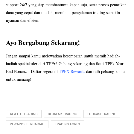
support 24/7 yang siap membantumu kapan saja, serta proses penarikan
dana yang cepat dan mudah, membuat pengalaman trading semakin
nyaman dan efisien.
Ayo Bergabung Sekarang!
Jangan sampai kamu melewatkan kesempatan untuk meraih hadiah-
hadiah spektakuler dari TPFx! Gabung sekarang dan ikuti TPFx Year-
End Bonanza. Daftar segera di
TPFX Rewards
dan raih peluang kamu
untuk menang!
APA ITU TRADING
BEJALAR TRADING
EDUKASI TRADING
REWARDS BERHADIAH
TRADING FOREX