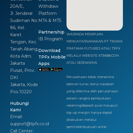
20A/E,
Withdraw
Jl. Jenderal
Platform
Sudirman No
MT4 & MT5
86, Kel.
Partnership
Karet
WASPADA PENIPUAN
IB Program
Tengsin, Kec.
MENGATASNAMAKAN PT TRIJAYA
Tanah Abang,
PRATAMA FUTURES ATAU TPFX
Download
Kota Adm.
MELALUI WEBSITE XTB668.COM
TPFx Mobile
Jakarta
ATAU SEJENISNYA
Apps
Pusat, Prov.
DKI
Perusahaan tidak menerima
Jakarta, Kode
setoran tunai, dana nasabah
Pos 10220
yang diterima oleh perusahaan
dalam rangka pembukaan
Hubungi
rekening/deposit awal maupun
Kami
top up margin hanya dapat
Email:
dilakukan melalui
support@tpfx.co.id
pemindahbukuan antar
Call Center: