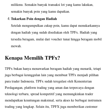
milikmu. Semakin banyak transaksi lot yang kamu lakukan,
semakin banyak poin yang kamu dapatkan.
Tukarkan Poin dengan Hadiah
Setelah mengumpulkan cukup poin, kamu dapat menukarkannya
dengan hadiah yang sudah disediakan oleh TPFx. Hadiah yang
tersedia beragam, mulai dari voucher tunai hingga beragam mobil
mewah.
Kenapa Memilih TPFx?
TPFx bukan hanya menawarkan beragam hadiah yang menarik, tetapi
juga berbagai keunggulan lain yang membuat TPFx menjadi pilihan
para trader Indonesia. TPFx sudah teregulasi oleh Kementerian
Perdagangan, platform trading yang aman dan terpercaya dengan
teknologi terbaru, spread kompetitif yang memungkinkan trader
mendapatkan keuntungan maksimal, serta akses ke berbagai instrumen
trading yang lengkap. Selain itu, TPFX juga memberikan customer