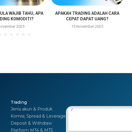
ULA WAJIB TAHU, APA
APAKAH TRADING ADALAH CARA
ADING KOMODITI?
CEPAT DAPAT UANG?
November 2025
15 November 2025
Trading
Jenis akun & Produk
Komisi, Spread & Leverage
Deposit & Withdraw
Platform MT4 & MT5