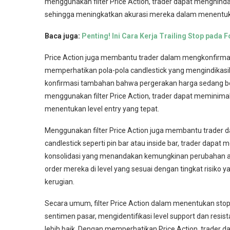
menggunakan filter Price Action, trader dapat menghindari
sehingga meningkatkan akurasi mereka dalam menentukan
Baca juga:
Penting! Ini Cara Kerja Trailing Stop pada F
Price Action juga membantu trader dalam mengkonfirma
memperhatikan pola-pola candlestick yang mengindikasi
konfirmasi tambahan bahwa pergerakan harga sedang b
menggunakan filter Price Action, trader dapat meminimali
menentukan level entry yang tepat.
Menggunakan filter Price Action juga membantu trader da
candlestick seperti pin bar atau inside bar, trader dapa
konsolidasi yang menandakan kemungkinan perubahan a
order mereka di level yang sesuai dengan tingkat risiko
kerugian.
Secara umum, filter Price Action dalam menentukan sto
sentimen pasar, mengidentifikasi level support dan resi
lebih baik. Dengan memperhatikan Price Action, trader 