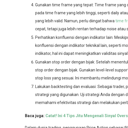
Gunakan time frame yang tepat: Time frame yang d
pada time frame yang lebih tinggi, seperti daily at
yang lebih valid. Namun, perlu diingat bahwa
time f
cepat, tetapi juga lebih rentan terhadap noise atau s
Perhatikan konfluensi dengan indikator lain: Meskip
konfluensi dengan indikator teknikal lain, seperti 
indikator, hal ini dapat meningkatkan validitas sinyal
Gunakan stop order dengan bijak: Setelah menentuk
stop order dengan bijak. Gunakan level-level support
stop loss yang sesuai. Ini membantu melindungi mo
Lakukan backtesting dan evaluasi: Sebagai trader,
strategi yang digunakan. Uji strategi Anda dengan d
memahami efektivitas strategi dan melakukan perba
Baca juga:
Catat! Ini 4 Tips Jitu Mengenali Sinyal Ove
Dalam dunia trading, penggunaan Price Action sebagai fil