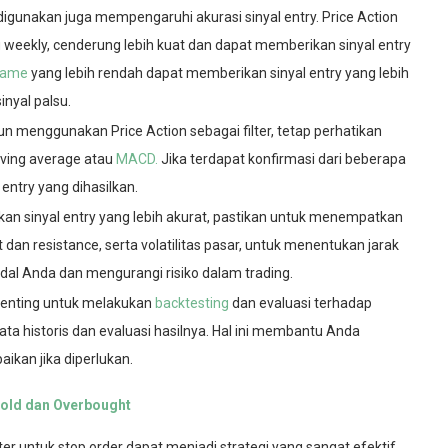
igunakan juga mempengaruhi akurasi sinyal entry. Price Action
au weekly, cenderung lebih kuat dan dapat memberikan sinyal entry
rame
yang lebih rendah dapat memberikan sinyal entry yang lebih
inyal palsu.
un menggunakan Price Action sebagai filter, tetap perhatikan
moving average atau
MACD.
Jika terdapat konfirmasi dari beberapa
 entry yang dihasilkan.
an sinyal entry yang lebih akurat, pastikan untuk menempatkan
 dan resistance, serta volatilitas pasar, untuk menentukan jarak
dal Anda dan mengurangi risiko dalam trading.
 penting untuk melakukan
backtesting
dan evaluasi terhadap
ata historis dan evaluasi hasilnya. Hal ini membantu Anda
ikan jika diperlukan.
rsold dan Overbought
ter untuk stop order dapat menjadi strategi yang sangat efektif