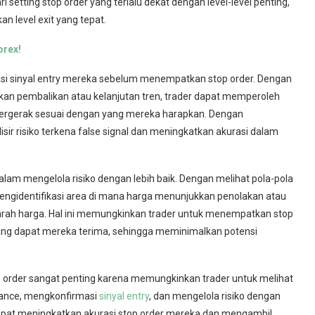
 setting stop order yang terlalu dekat dengan level-level penting,
 level exit yang tepat.
orex!
si sinyal entry mereka sebelum menempatkan stop order. Dengan
kan pembalikan atau kelanjutan tren, trader dapat memperoleh
ergerak sesuai dengan yang mereka harapkan. Dengan
sir risiko terkena false signal dan meningkatkan akurasi dalam
lam mengelola risiko dengan lebih baik. Dengan melihat pola-pola
t mengidentifikasi area di mana harga menunjukkan penolakan atau
rah harga. Hal ini memungkinkan trader untuk menempatkan stop
 yang dapat mereka terima, sehingga meminimalkan potensi
p order sangat penting karena memungkinkan trader untuk melihat
stance, mengkonfirmasi
sinyal entry
, dan mengelola risiko dengan
dapat meningkatkan akurasi stop order mereka dan mengambil