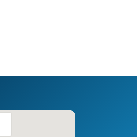
BONGKAR! XAUUSD SIGNAL
EMANG BISA BELAJAR TR
FOREX CUMA DARI YOUT
11 November 2025
11 November 2025