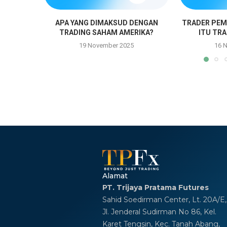
APA YANG DIMAKSUD DENGAN
TRADER PEM
TRADING SAHAM AMERIKA?
ITU TR
19 November 2025
16 
Alamat
PT. Trijaya Pratama Futures
Sahid Soedirman Center, Lt. 20A/E,
Jl. Jenderal Sudirman No 86, Kel.
Karet Tengsin, Kec. Tanah Abang,