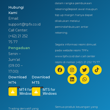
dalam rangka pembukaan
Hubungi
rekening/deposit awal maupun
Kami
top up margin hanya dapat
Email:
dilakukan melalui
support@tpfx.co.id
pemindahbukuan antar
Call Center:
rekening.
(+62) 21 252
75 77
Segala informasi resmi dimuat
Pengaduan
pada website resmi TPFx
Senin –
www.tpfx.co.id dan call center
Jum’at
resmi di nomor (+62) 21 252 75 77
(09.00 –
17.00)
Download
Download
MT4
MT5
MT4 for
MT5 for
Windows
Windows
Semua produk keuangan yang
Trading derivatif yang