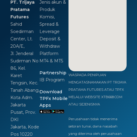
PT. Trijaya
Jenis akun &
Pratama
Produk
Futures
Komisi,
Sahid
Spread &
Soedirman
Leverage
Center, Lt.
Deposit &
20A/E,
Withdraw
Jl. Jenderal
Platform
Sudirman No
MT4 & MT5
86, Kel.
Partnership
Karet
WASPADA PENIPUAN
IB Program
Tengsin, Kec.
MENGATASNAMAKAN PT TRIJAYA
Tanah Abang,
PRATAMA FUTURES ATAU TPFX
Download
Kota Adm.
MELALUI WEBSITE XTB668.COM
TPFx Mobile
Jakarta
ATAU SEJENISNYA
Apps
Pusat, Prov.
DKI
Perusahaan tidak menerima
Jakarta, Kode
setoran tunai, dana nasabah
Pos 10220
yang diterima oleh perusahaan