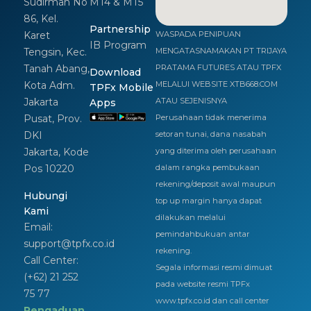
Sudirman No
MT4 & MT5
86, Kel.
Partnership
Karet
WASPADA PENIPUAN
IB Program
Tengsin, Kec.
MENGATASNAMAKAN PT TRIJAYA
Tanah Abang,
PRATAMA FUTURES ATAU TPFX
Download
Kota Adm.
MELALUI WEBSITE XTB668.COM
TPFx Mobile
Jakarta
ATAU SEJENISNYA
Apps
Pusat, Prov.
Perusahaan tidak menerima
DKI
setoran tunai, dana nasabah
Jakarta, Kode
yang diterima oleh perusahaan
Pos 10220
dalam rangka pembukaan
rekening/deposit awal maupun
Hubungi
top up margin hanya dapat
Kami
dilakukan melalui
Email:
pemindahbukuan antar
support@tpfx.co.id
rekening.
Call Center:
Segala informasi resmi dimuat
(+62) 21 252
pada website resmi TPFx
75 77
www.tpfx.co.id dan call center
Pengaduan