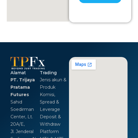
Alamat
Trading
PT. Trijaya
Jenis akun &
Pratama
Produk
Futures
Komisi,
Sahid
Spread &
Soedirman
Leverage
Center, Lt.
Deposit &
20A/E,
Withdraw
Jl. Jenderal
Platform