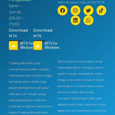
resmi di nomor (+62) 21 252 75 77
Senin –
Jum’at
(09.00 –
17.00)
Download
Download
MT4
MT5
MT4 for
MT5 for
Windows
Windows
Semua produk keuangan yang
Trading derivatif yang
diperdagangkan menggunakan
mengandung sistem margin
sistem margin melibatkan risiko
membawa keuntungan tinggi
tinggi untuk dana Anda. Produk
terhadap dana, tetapi juga
keuangan ini tidak cocok untuk
dapat memberikan kerugian
semua investor dan Anda
atas seluruh margin yang
mungkin kehilangan lebih dari
diperdagangkan. Pastikan
deposit awal Anda. Pastikan Anda
anda benar-benar memahami
sepenuhnya memahami risikonya
resiko Trading derivatif dan