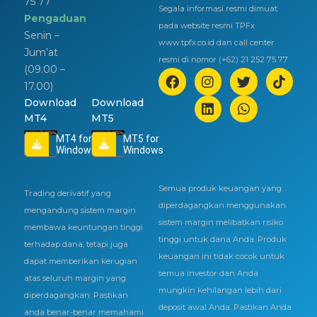
75 77
Segala informasi resmi dimuat
Pengaduan
pada website resmi TPFx
Senin –
www.tpfx.co.id dan call center
Jum’at
resmi di nomor (+62) 21 252 75 77
(09.00 –
17.00)
Download
Download
MT4
MT5
MT4 for
MT5 for
Windows
Windows
Semua produk keuangan yang
Trading derivatif yang
diperdagangkan menggunakan
mengandung sistem margin
sistem margin melibatkan risiko
membawa keuntungan tinggi
tinggi untuk dana Anda. Produk
terhadap dana, tetapi juga
keuangan ini tidak cocok untuk
dapat memberikan kerugian
semua investor dan Anda
atas seluruh margin yang
mungkin kehilangan lebih dari
diperdagangkan. Pastikan
deposit awal Anda. Pastikan Anda
anda benar-benar memahami