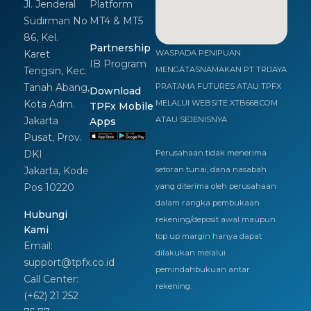
Jl. Jenderal
Platform
Sudirman No
MT4 & MT5
86, Kel.
Partnership
Karet
WASPADA PENIPUAN
IB Program
Tengsin, Kec.
MENGATASNAMAKAN PT TRIJAYA
Tanah Abang,
PRATAMA FUTURES ATAU TPFX
Download
Kota Adm.
MELALUI WEBSITE XTB668.COM
TPFx Mobile
Jakarta
ATAU SEJENISNYA
Apps
Pusat, Prov.
DKI
Perusahaan tidak menerima
Jakarta, Kode
setoran tunai, dana nasabah
Pos 10220
yang diterima oleh perusahaan
dalam rangka pembukaan
Hubungi
rekening/deposit awal maupun
Kami
top up margin hanya dapat
Email:
dilakukan melalui
support@tpfx.co.id
pemindahbukuan antar
Call Center:
rekening.
(+62) 21 252