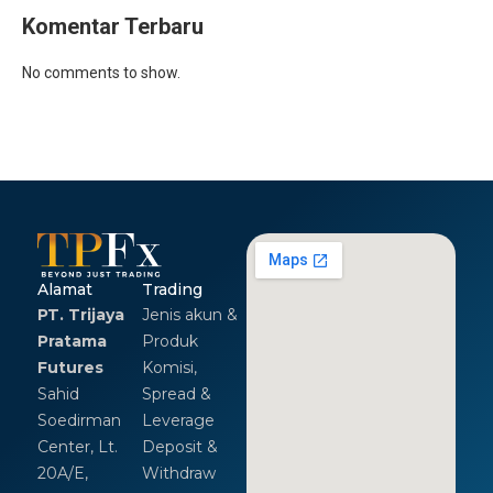
Komentar Terbaru
No comments to show.
Alamat
Trading
PT. Trijaya
Jenis akun &
Pratama
Produk
Futures
Komisi,
Sahid
Spread &
Soedirman
Leverage
Center, Lt.
Deposit &
20A/E,
Withdraw