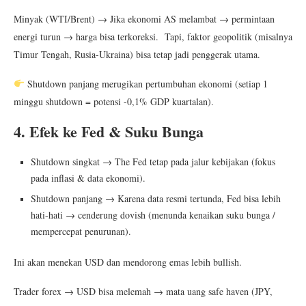
Minyak (WTI/Brent) → Jika ekonomi AS melambat → permintaan
energi turun → harga bisa terkoreksi. Tapi, faktor geopolitik (misalnya
Timur Tengah, Rusia-Ukraina) bisa tetap jadi penggerak utama.
Shutdown panjang merugikan pertumbuhan ekonomi (setiap 1
minggu shutdown = potensi -0,1% GDP kuartalan).
4. Efek ke Fed & Suku Bunga
Shutdown singkat → The Fed tetap pada jalur kebijakan (fokus
pada inflasi & data ekonomi).
Shutdown panjang → Karena data resmi tertunda, Fed bisa lebih
hati-hati → cenderung dovish (menunda kenaikan suku bunga /
mempercepat penurunan).
Ini akan menekan USD dan mendorong emas lebih bullish.
Trader forex → USD bisa melemah → mata uang safe haven (JPY,