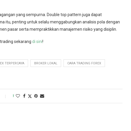
rdagangan yang sempurna. Double top pattern juga dapat
na itu, penting untuk selalu menggabungkan analisis pola dengan
timen pasar serta mempraktikkan manajemen risiko yang disiplin.
 trading sekarang
di sini
!
EX TERPERCAYA
BROKER LOKAL
CARA TRADING FOREX
1