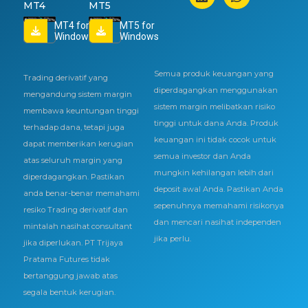
MT4
MT5
MT4 for
MT5 for
Windows
Windows
Semua produk keuangan yang
Trading derivatif yang
diperdagangkan menggunakan
mengandung sistem margin
sistem margin melibatkan risiko
membawa keuntungan tinggi
tinggi untuk dana Anda. Produk
terhadap dana, tetapi juga
keuangan ini tidak cocok untuk
dapat memberikan kerugian
semua investor dan Anda
atas seluruh margin yang
mungkin kehilangan lebih dari
diperdagangkan. Pastikan
deposit awal Anda. Pastikan Anda
anda benar-benar memahami
sepenuhnya memahami risikonya
resiko Trading derivatif dan
dan mencari nasihat independen
mintalah nasihat consultant
jika perlu.
jika diperlukan. PT Trijaya
Pratama Futures tidak
bertanggung jawab atas
segala bentuk kerugian.