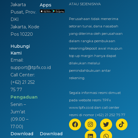
Jakarta
ATAU SEJENISNYA
Apps
Pusat, Prov.
DKI
Perusahaan tidak menerima
Jakarta, Kode
setoran tunai, dana nasabah
Pos 10220
yang diterima oleh perusahaan
dalam rangka pembukaan
Hubungi
rekening/deposit awal maupun
Kami
top up margin hanya dapat
Email:
dilakukan melalui
support@tpfx.co.id
pemindahbukuan antar
Call Center:
rekening.
(+62) 21 252
75 77
Segala informasi resmi dimuat
Pengaduan
pada website resmi TPFx
Senin –
www.tpfx.co.id dan call center
Jum’at
resmi di nomor (+62) 21 252 75 77
(09.00 –
17.00)
Download
Download