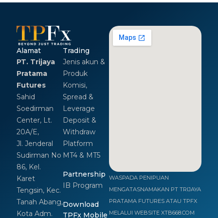
Alamat
Trading
PT. Trijaya
Jenis akun &
Pratama
Produk
Futures
Komisi,
Sahid
Spread &
Soedirman
Leverage
Center, Lt.
Deposit &
20A/E,
Withdraw
Jl. Jenderal
Platform
Sudirman No
MT4 & MT5
86, Kel.
Partnership
Karet
WASPADA PENIPUAN
IB Program
Tengsin, Kec.
MENGATASNAMAKAN PT TRIJAYA
Tanah Abang,
PRATAMA FUTURES ATAU TPFX
Download
Kota Adm.
MELALUI WEBSITE XTB668.COM
TPFx Mobile