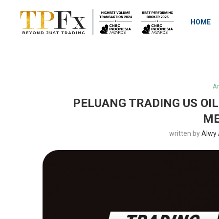
HOME
An
PELUANG TRADING US OI
M
written by
Alwy