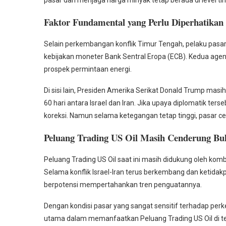
pasar dan menjaga harga minyak tetap berada di level tin
Faktor Fundamental yang Perlu Diperhatikan
Selain perkembangan konflik Timur Tengah, pelaku pasar 
kebijakan moneter Bank Sentral Eropa (ECB). Kedua agen
prospek permintaan energi.
Di sisi lain, Presiden Amerika Serikat Donald Trump ma
60 hari antara Israel dan Iran. Jika upaya diplomatik t
koreksi. Namun selama ketegangan tetap tinggi, pasar c
Peluang Trading US Oil Masih Cenderung Bul
Peluang Trading US Oil saat ini masih didukung oleh komb
Selama konflik Israel-Iran terus berkembang dan ketidakp
berpotensi mempertahankan tren penguatannya.
Dengan kondisi pasar yang sangat sensitif terhadap pe
utama dalam memanfaatkan Peluang Trading US Oil di ten