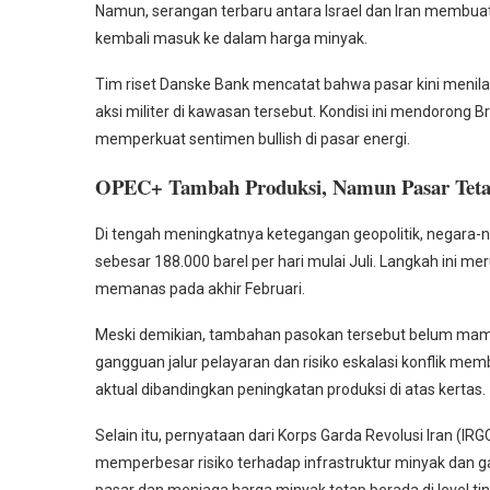
Namun, serangan terbaru antara Israel dan Iran membuat
kembali masuk ke dalam harga minyak.
Tim riset Danske Bank mencatat bahwa pasar kini menila
aksi militer di kawasan tersebut. Kondisi ini mendorong 
memperkuat sentimen bullish di pasar energi.
OPEC+ Tambah Produksi, Namun Pasar Tetap
Di tengah meningkatnya ketegangan geopolitik, negara
sebesar 188.000 barel per hari mulai Juli. Langkah ini m
memanas pada akhir Februari.
Meski demikian, tambahan pasokan tersebut belum mamp
gangguan jalur pelayaran dan risiko eskalasi konflik me
aktual dibandingkan peningkatan produksi di atas kertas.
Selain itu, pernyataan dari Korps Garda Revolusi Iran (I
memperbesar risiko terhadap infrastruktur minyak dan 