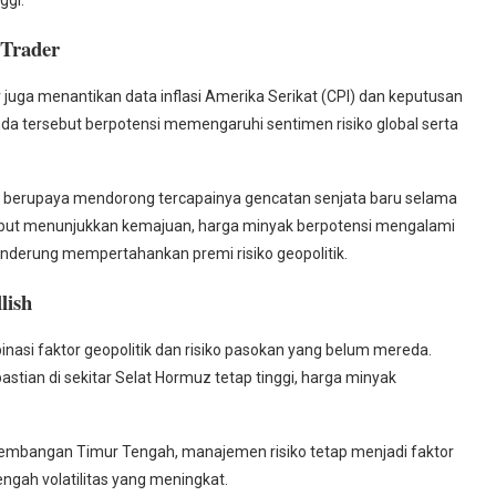
ggi.
 Trader
juga menantikan data inflasi Amerika Serikat (CPI) dan keputusan
da tersebut berpotensi memengaruhi sentimen risiko global serta
sih berupaya mendorong tercapainya gencatan senjata baru selama
ersebut menunjukkan kemajuan, harga minyak berpotensi mengalami
enderung mempertahankan premi risiko geopolitik.
lish
inasi faktor geopolitik dan risiko pasokan yang belum mereda.
astian di sekitar Selat Hormuz tetap tinggi, harga minyak
rkembangan Timur Tengah, manajemen risiko tetap menjadi faktor
gah volatilitas yang meningkat.