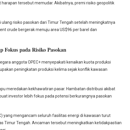
 harapan tersebut memudar. Akibatnya, premi risiko geopolitik
i ulang risiko pasokan dari Timur Tengah setelah meningkatnya
Brent crude bergerak menuju area US$96 per barel dan
 Fokus pada Risiko Pasokan
-negara anggota OPEC+ menyepakati kenaikan kuota produksi
erupakan peningkatan produksi kelima sejak konflik kawasan
u meredakan kekhawatiran pasar. Hambatan distribusi akibat
mbuat investor lebih fokus pada potensi berkurangnya pasokan
RGC) yang mengancam seluruh fasilitas energi di kawasan turut
gas Timur Tengah. Ancaman tersebut meningkatkan ketidakpastian