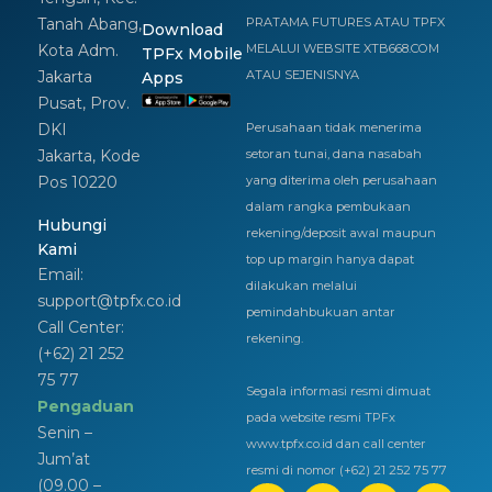
Tanah Abang,
PRATAMA FUTURES ATAU TPFX
Download
Kota Adm.
MELALUI WEBSITE XTB668.COM
TPFx Mobile
Jakarta
ATAU SEJENISNYA
Apps
Pusat, Prov.
DKI
Perusahaan tidak menerima
Jakarta, Kode
setoran tunai, dana nasabah
Pos 10220
yang diterima oleh perusahaan
dalam rangka pembukaan
Hubungi
rekening/deposit awal maupun
Kami
top up margin hanya dapat
Email:
dilakukan melalui
support@tpfx.co.id
pemindahbukuan antar
Call Center:
rekening.
(+62) 21 252
75 77
Segala informasi resmi dimuat
Pengaduan
pada website resmi TPFx
Senin –
www.tpfx.co.id dan call center
Jum’at
resmi di nomor (+62) 21 252 75 77
(09.00 –