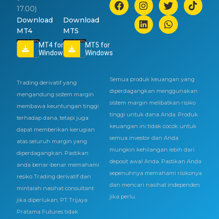
17.00)
Download
Download
MT4
MT5
MT4 for
MT5 for
Windows
Windows
Semua produk keuangan yang
Trading derivatif yang
diperdagangkan menggunakan
mengandung sistem margin
sistem margin melibatkan risiko
membawa keuntungan tinggi
tinggi untuk dana Anda. Produk
terhadap dana, tetapi juga
keuangan ini tidak cocok untuk
dapat memberikan kerugian
semua investor dan Anda
atas seluruh margin yang
mungkin kehilangan lebih dari
diperdagangkan. Pastikan
deposit awal Anda. Pastikan Anda
anda benar-benar memahami
sepenuhnya memahami risikonya
resiko Trading derivatif dan
dan mencari nasihat independen
mintalah nasihat consultant
jika perlu.
jika diperlukan. PT Trijaya
Pratama Futures tidak