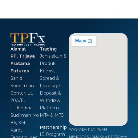
Alamat
Trading
PT. Trijaya
Jenis akun &
Pratama
Produk
Futures
Komisi,
Sahid
Spread &
Soedirman
Leverage
Center, Lt.
Deposit &
20A/E,
Withdraw
Jl. Jenderal
Platform
Sudirman No
MT4 & MT5
86, Kel.
Partnership
Karet
WASPADA PENIPUAN
IB Program
Tengsin, Kec.
MENGATASNAMAKAN PT TRIJAYA