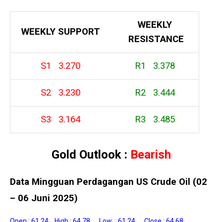
WEEKLY
WEEKLY
SUPPORT
RESISTANCE
S1 3.270
R1 3.378
S2 3.230
R2 3.444
S3 3.164
R3 3.485
Gold Outlook :
Bearish
Data Mingguan Perdagangan US Crude Oil (02
– 06 Juni 2025)
Open : 61,24 High : 64,78 Low : 61,24 Close : 64,68