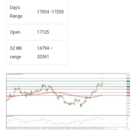
Day’s
17054 -17250
Range
Open
17125
52 WK
14794
–
range
20361