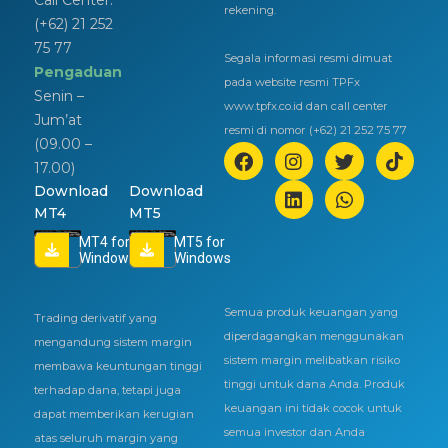
rekening.
(+62) 21 252
75 77
Segala informasi resmi dimuat
Pengaduan
pada website resmi TPFx
Senin –
www.tpfx.co.id dan call center
Jum’at
resmi di nomor (+62) 21 252 75 77
(09.00 –
17.00)
Download
Download
MT4
MT5
MT4 for
MT5 for
Windows
Windows
Semua produk keuangan yang
Trading derivatif yang
diperdagangkan menggunakan
mengandung sistem margin
sistem margin melibatkan risiko
membawa keuntungan tinggi
tinggi untuk dana Anda. Produk
terhadap dana, tetapi juga
keuangan ini tidak cocok untuk
dapat memberikan kerugian
semua investor dan Anda
atas seluruh margin yang