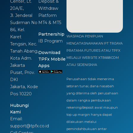
Center, Lt.
Deposit &
20A/E,
Withdraw
Jl. Jenderal
Platform
Sudirman No
MT4 & MT5
86, Kel.
Partnership
Karet
WASPADA PENIPUAN
IB Program
Tengsin, Kec.
MENGATASNAMAKAN PT TRIJAYA
Tanah Abang,
PRATAMA FUTURES ATAU TPFX
Download
Kota Adm.
MELALUI WEBSITE XTB668.COM
TPFx Mobile
Jakarta
ATAU SEJENISNYA
Apps
Pusat, Prov.
DKI
Perusahaan tidak menerima
Jakarta, Kode
setoran tunai, dana nasabah
Pos 10220
yang diterima oleh perusahaan
dalam rangka pembukaan
Hubungi
rekening/deposit awal maupun
Kami
top up margin hanya dapat
Email:
dilakukan melalui
support@tpfx.co.id
pemindahbukuan antar
Call Center: