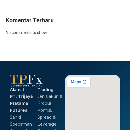
Komentar Terbaru
No comments to show.
Alamat
Trading
PT. Trijaya
Jenis akun &
Pratama
Produk
Futures
Komisi,
Sahid
Spread &
Soedirman
Leverage