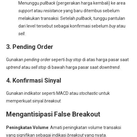
Menunggu
pullback
(pergerakan harga kembali) ke area
support
atau
resistance
yang baru ditembus sebelum
melakukan transaksi
.
Setelah
pullback
, tunggu pantulan
dari level tersebut sebagai konfirmasi sebelum
buy
atau
sell
.
3. Pending Order
Gunakan
pending order
seperti
buy stop
di atas harga pasar saat
uptrend
atau
sell stop
di bawah harga pasar saat
downtrend
.
4. Konfirmasi Sinyal
Gunakan indikator seperti MACD atau
stochastic
untuk
memperkuat sinyal
breakout
.
Mengantisipasi False Breakout
Peningkatan Volume
: Amati peningkatan volume transaksi
yang signifikan sebagai indikasi
breakout
yang nyata
.